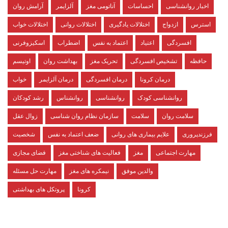
اخبار روانشناسی
احساسات
آناتومی مغز
آلزایمر
آرامش روان
استرس
ازدواج
اختلالات یادگیری
اختلالات روانی
اختلالات خواب
افسردگی
اعتیاد
اعتماد به نفس
اضطراب
اسکیزوفرنی
حافظه
تشخیص افسردگی
تحریک مغز
بهداشت روان
اوتیسم
درمان کرونا
درمان افسردگی
درمان آلزایمر
خواب
روانشناسی کودک
روانشناسی
روانشناس
رشد کودکان
سلامت روان
سلامت
سازمان نظام روان شناسی
زوال عقل
فرزندپروری
علایم بیماری های روانی
ضعف اعتماد به نفس
شخصیت
مهارت اجتماعی
مغز
فعالیت های شناختی مغز
فضای مجازی
والدین موفق
نیمکره های مغز
مهارت حل مسئله
کرونا
پروتکل های بهداشتی