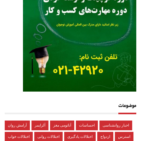
موضوعات
اخبار روانشناسی
احساسات
آناتومی مغز
آلزایمر
آرامش روان
استرس
ازدواج
اختلالات یادگیری
اختلالات روانی
اختلالات خواب