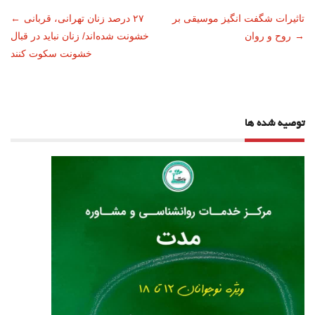
ناوبری
تاثیرات شگفت انگیز موسیقی بر
۲۷ درصد زنان تهرانی، قربانی
←
→
روح و روان
خشونت شده‌اند/ زنان نباید در قبال
نوشته
خشونت سکوت کنند
توصیه شده ها