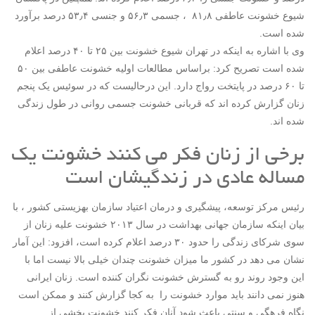
شیوع خشونت عاطفی ۸۱٫۸ ، جسمی ۵۶٫۳ و جنسی ۵۳٫۴ درصد برآورد
شده است.
وی با اشاره به اینکه در تهران شیوع خشونت بین ۲۵ تا ۴۰ درصد اعلام
شده است تصریح کرد: براساس مطالعات اولیه خشونت عاطفی بین ۵۰
تا ۶۰ درصد در پایتخت رواج دارد. این درحالیست که در سوئیس یک پنجم
زنان گزارش کرده اند که قربانی خشونت جسمی روانی در طول زندگی
شده اند.
برخی از زنان فکر می کنند خشونت یک
مساله عادی در زندگیشان است
رئیس مرکز توسعه، پیشگیری و درمان اعتیاد سازمان بهزیستی کشور ، با
بیان اینکه سازمان جهانی بهداشت در سال ۲۰۱۳ خشونت علیه زنان از
سوی شرکای زندگی را حدود ۳۰ درصد اعلام کرده است، افزود: این آمار
نشان می دهد در کشور ما میزان خشونت چندان خیلی بالا نیست اما با
این وجود روند رو به گسترش خشونت نگران کننده است. زنان ایرانی
هنوز نمی دانند باید موارد خشونت را به کجا گزارش کنند و ممکن است
نگاه فرهگی و سنتی باعث شود آنان فکر کنند خشونت بخشی از