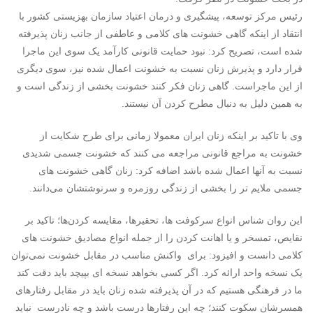
رئیس مرکز توسعه، پیشگیری و درمان اعتیاد سازمان بهزیستی کشور با
انتقاد از اینکه گاهی خشونت های کلامی و عاطفی از جانب زنان پذیرفته
شده است، تصریح کرد: نبود حمایت قانونی کارآمد یک سوی این ماجرا
قرار دارد و پذیرش زنان نسبت به خشونت اعمال شده نیز، سوی دیگری
از این ماجراست. گاهی زنان فکر کنند خشونت بخشی از زندگی است و
به همین دلیل به دنبال مطرح کردن آن نیستند.
وی با تاکید بر اینکه زنان ایران معمولا زمانی برای طرح شکایت از
خشونت به مراجع قانونی مراجعه می کنند که خشونت جسمی شدیدی
نسبت به آنها اعمال شده باشد اضافه کرد: زنان گاهی خشونت های
جسمی ملایم تر را بخشی از زندگی روزمره و سرنوشتشان می‌دانند.
این روان شناس انواع سرکوفت ها، تحقیرها، مقایسه کردن‌ها؛ تاکید بر
نقایص، تمسخر و یا اهانت کردن را از جمله انواع مصادیق خشونت های
کلامی دانست و افیزود: برای واکنش مناسب در مقابل خشونت نمی‌توان
یک نسخه واحد ارائه کرد. اگر کسی بخواهد نسخه ای بپیچد باید دقت کند
ما در فرهنگی هستیم که در آن پذیرفته شده زنان باید در مقابل رفتارهای
همسرشان سکوت کنند؛ چه این رفتارها درست باشد و چه نادرست نباید