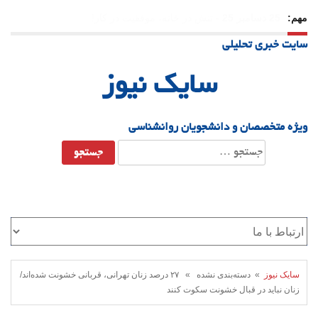
مهم:
23 دسامبر 25
-
چرا اراده می‌کنیم ولی شکست می‌خوریم؟
سایت خبری تحلیلی
21 دسامبر 25
-
یلدا؛ نماد تاب‌آوری اجتماعی در روزگار دشوار
سایک نیوز
ویژه متخصصان و دانشجویان روانشناسی
جستجو
برای:
سایک نیوز
» دسته‌بندی نشده » ۲۷ درصد زنان تهرانی، قربانی خشونت شده‌اند/
زنان نباید در قبال خشونت سکوت کنند