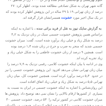
گانه شهر تهران به شکل تصادفی مطالعه شده بودند، اظهار کرد: ۲۷
درصد از زنان تهرانی ۱۹ تا ۴۹ ساله در این پژوهش اظهار کرده بودند که
در یک سال اخیر مورد
خشونت
همسرانشان قرار گرفته اند.
به گزارش سایک نیوز به نقل از فرید براتی سده ،
با اشاره به اینکه
براساس همین پژوهش خشونت جسمی سبک در زنان نزدیک به ۴٫۲
درصد به شکل زیاد و خیلی زیاد برآورد شده است، گفت: میزان خشونت
جسمی شدید که منجر به ضرب و جرح در زنان شده ۱٫۴ درصد بوده
است. همچین ۹ درصد از زنان خشونت عاطفی را به شکل خیلی زیاد و
زیاد تجربه کرده اند.
وی در ادامه با بیان اینکه خشونت کلامی، رقمی نزدیک به ۷٫۹ درصد را
میان زنان تهرانی نشان می‌دهد افزود: این پژوهش خشونت جنسی را نیز
در حدود ۵٫۴ درصد برآورد کرده است. همچنین خشونت کل، میان زنان
تهرانی ۵٫۵ درصد به شکل زیاد و خیلی زیاد اتفاق افتاده است.
این روان‌شناس با اشاره به اینکه خشونت جسمی در ایران به نسبت به
بسیاری از کشورها ارقام باالایی را نشان نمی دهد توضیح داد: پژوهش ها
میزان خشونت کلامی در کشور ترکیه را ۵۴ درصد، خشونت جسمی ۳۰
درصد و خشونت جنسی را ۶٫۳ درصد اعلام کرده اند. همچنین در پاکستان