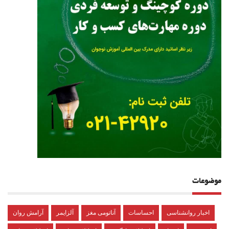
موضوعات
اخبار روانشناسی
احساسات
آناتومی مغز
آلزایمر
آرامش روان