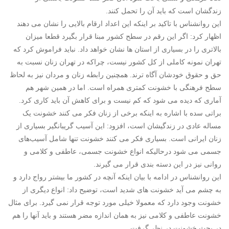
زندگشان است که باید آن را تحمل کنند.
این روانشناس با تاکید بر اینکه این اعداد ارقام بالایی را نشان می دهند
اظهار کرد: اگر این رقم در سطح کشور مبنا قرار بگیرد قطعا میزان
بالاتری را در بسیاری از استان ها نشان خواهد داد. نباید فراموش کرد که
تهران نمونه کاملی از کل کشور نیست، چراکه در تهران زنان نسبت به
حق و حقوق خودشان آگاه ترند. همچنین رابطه زنان و مردان نیز به لحاظ
سطح فرهنگی با خشونت کمتری همراه است. اما در همین شهر هم
آماری که دیده می شود که کم نیست و برای کاهش آن باید کاری کرد.
براتی سده با اشاره به اینکه برخی از زنان فکر می کنند خشونت یک
مساله عادی در زندگیشان است، افزود: این آسیب گریبانگیر بسیاری از
زنان ایرانی است. بسیاری فکر می کنند خشونت تنها شامل آسیب‌های
جسمی می شود درحالیکه انواع خشونت جسمی، عاطفی و کلامی و
روانی نیز در این دسته بندی قرار می گیرند.
این روانشناس در ادامه با بیان اینکه آنچه در کشور ما بیشتر رواج دارد و
به چشم می آید خشونت های شدید است، توضیح داد: انواع دیگری از
خشونت وجود دارد که معمولا خیلی مورد توجه قرار نمی گیرد. برای مثال
خشونت عاطفی و کلامی نیز به همان اندازه مضر هستند و باید آنها را هم
در بحث خشونت در نظر گرفت.