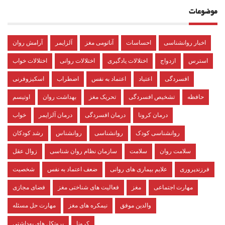
موضوعات
اخبار روانشناسی
احساسات
آناتومی مغز
آلزایمر
آرامش روان
استرس
ازدواج
اختلالات یادگیری
اختلالات روانی
اختلالات خواب
افسردگی
اعتیاد
اعتماد به نفس
اضطراب
اسکیزوفرنی
حافظه
تشخیص افسردگی
تحریک مغز
بهداشت روان
اوتیسم
درمان کرونا
درمان افسردگی
درمان آلزایمر
خواب
روانشناسی کودک
روانشناسی
روانشناس
رشد کودکان
سلامت روان
سلامت
سازمان نظام روان شناسی
زوال عقل
فرزندپروری
علایم بیماری های روانی
ضعف اعتماد به نفس
شخصیت
مهارت اجتماعی
مغز
فعالیت های شناختی مغز
فضای مجازی
والدین موفق
نیمکره های مغز
مهارت حل مسئله
کرونا
پروتکل های بهداشتی