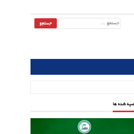
جستجو
برای:
صیه شده ها