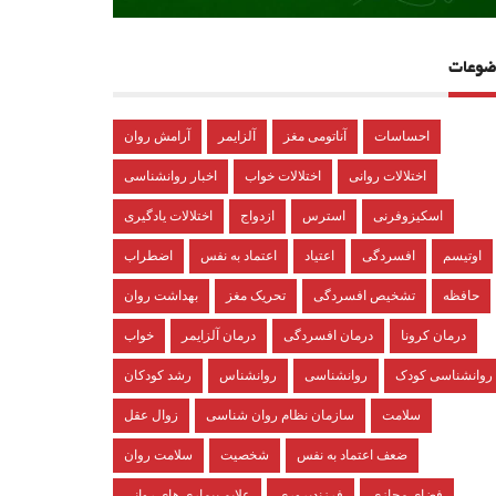
ضوعات
احساسات
آناتومی مغز
آلزایمر
آرامش روان
اختلالات روانی
اختلالات خواب
اخبار روانشناسی
اسکیزوفرنی
استرس
ازدواج
اختلالات یادگیری
اوتیسم
افسردگی
اعتیاد
اعتماد به نفس
اضطراب
حافظه
تشخیص افسردگی
تحریک مغز
بهداشت روان
درمان کرونا
درمان افسردگی
درمان آلزایمر
خواب
روانشناسی کودک
روانشناسی
روانشناس
رشد کودکان
سلامت
سازمان نظام روان شناسی
زوال عقل
ضعف اعتماد به نفس
شخصیت
سلامت روان
فضای مجازی
فرزندپروری
علایم بیماری های روانی