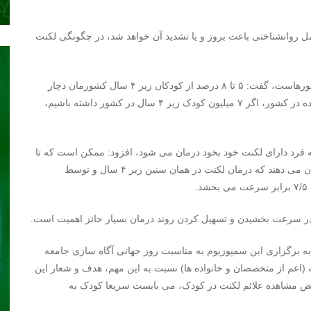
 روانشناختی باعث بروز و یا تشدید آن خواهد شد، در چگونگی لکنت
آرامی با اعلام اینکه وضعیت ایران از این بابت شبیه دیگر کشورهاست، گفت: ۵ تا ۸ درصد از کودکان زیر ۴ سال کشورمان دچار
لکنت می شوند و با توجه به نتایج آخرین سرشماری انجام شده در کشور، اگر ۷ میلیون کودک زیر ۴ سال در کشور داشته باشیم،
 فرد دارای لکنت خود بخود درمان می شود، افزود: ممکن است که تا
۷۰ درصد افراد دچار لکنت خوب شوند، اما نتایج تحقیقات نشان می دهند که درمان لکنت در همان سنین زیر ۴ سال و توسط
.
ان در سرعت بخشیدن و تسهیل کردن روند درمان بسیار حائز اهمیت است.
ه برگزاری این سمپوزیوم به مناسبت روز جهانی آگاه سازی جامعه
 (اعم از متخصصان و خانواده ها) نسبت به این مهم، هدف و شعار این
حض مشاهده علائم لکنت در کودک، می بایست سریعا کودک به