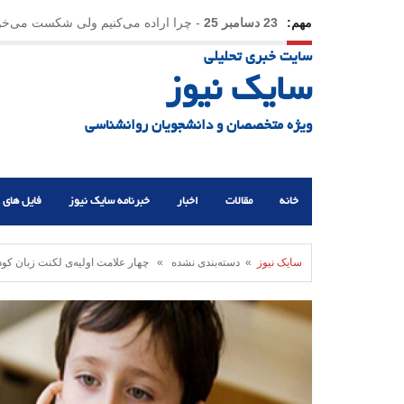
مهم:
23 دسامبر 25
-
چرا اراده می‌کنیم ولی شکست می‌خو
سایت خبری تحلیلی
21 دسامبر 25
-
یلدا؛ نماد تاب‌آوری اجتماعی در روزگا
سایک نیوز
ویژه متخصصان و دانشجویان روانشناسی
خانه
مقالات
اخبار
خبرنامه سایک نیوز
فایل های 
سایک نیوز
» دسته‌بندی نشده » چهار علامت اولیه‌ی لکنت زبان کود