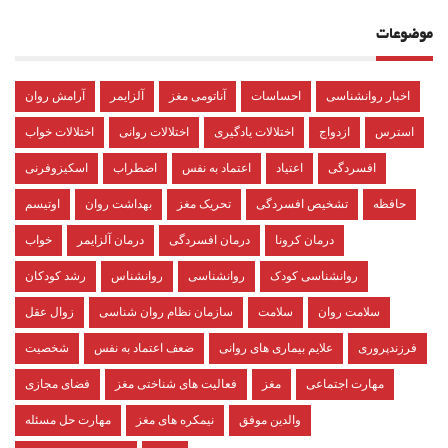
موضوعات
اخبار روانشناسی
احساسات
آناتومی مغز
آلزایمر
آرامش روان
استرس
ازدواج
اختلالات یادگیری
اختلالات روانی
اختلالات خواب
افسردگی
اعتیاد
اعتماد به نفس
اضطراب
اسکیزوفرنی
حافظه
تشخیص افسردگی
تحریک مغز
بهداشت روان
اوتیسم
درمان کرونا
درمان افسردگی
درمان آلزایمر
خواب
روانشناسی کودک
روانشناسی
روانشناس
رشد کودکان
سلامت روان
سلامت
سازمان نظام روان شناسی
زوال عقل
فرزندپروری
علایم بیماری های روانی
ضعف اعتماد به نفس
شخصیت
مهارت اجتماعی
مغز
فعالیت های شناختی مغز
فضای مجازی
والدین موفق
نیمکره های مغز
مهارت حل مسئله