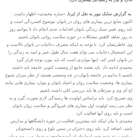
به گزارش سایک نیوز به نقل از ایرنا,
«ساره محمدی» اظهار داشت :
اکنون شایع ترین بیماری های روان در بانوان موضوع افسردگی است و
باید روی تغییر سبک زندگی بانوان اقدامات جدی انجام داد تا بتوانیم روز
به روز شاهد کاهش مشکلات در حوزه سلامت روانی بانوان باشیم.
وی خاطرنشان کرد: با توجه به اینکه مصرف دخانیات در بانوان بالاست و
این استعمال دخانیات می تواند هفت سال طول عمر و امید به زندگی را
در بانوان کمتر کند، اینها مواردی است که باید مورد توجه قرار گیرد.
محمدی ادامه داد: باید نقشه جامع از وضعیت کنونی جامعه باید داشته
باشیم تا بدانیم در جامعه بانوان در چه وضعیتی هستند از نظر میزان شیوع
بیماری ها، وضعیت سلامت روان و اعتیاد بانوان و موارد بیماری هایی مانند
اچ آی وی و سرطان ها باید بررسی کلی داشته باشیم.
وی تصریح کرد: باید براساس اولویت ها رسیدگی لازم صورت گیرد و به
نظر می رسد اولویت اول بیماری های غیرواگیر و سلامت روان بانوان
است و باید روی آنها فعالیت کرد.
محمدی با بیان اینکه باید بیشترین فعالیت در حوزه دانشگاهها و مدارس
باشد، اضافه کرد: باید روی دختران در سنین بلوغ و روی دانشجویان
برنامه ریزی شود چون اینها مادران آینده جامعه به شمار می روند و باید