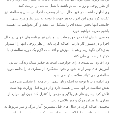
از نظر روحی و روانی سالم باشند تا نسل سالمی را تربیت کنند.
وی اظهار داشت: در عین حال نباید از وضعیت افراد میانسال و سالمند نیز
غفلت کرد چون این افراد به هر جهت با توجه به شرایط و هرم سنی
جامعه، اینها بخش عمده ای را تشکیل می دهند و اگر بخواهیم بی اهمیت
باشیم ضربه خواهیم خورد.
محمدی با بیان اینکه در حوزه طب سالمندان نیز برنامه های خوبی در حال
اجرا و در دستور کار داریم، اضافه کرد: باید از نظر روحی اینها را امیدوار
به زندگی نگهداریم و هم با آموزش و اقدامات لازم یک دوره سالمندی با
کمتر عارضه ای طی کنند.
وی افزود: سالمندی دارای عوارضی است هرچقدر سبک زندگی سالم،
آموزش های بهتر ارائه شود و نحوه پیشگیری از بیماری ها را بدانیم دوره
سالمندی می تواند سلامت تر طی شود.
وی ادامه داد: با توجه به اینکه زنان نیمی از جامعه را تشکیل می دهند
نقش سلامت در آنها بسیار اهمیت دارد و از دوره قبل وزارت بهداشت
تلاش کرد بیماری های غیرواگیر و مزمن را کنترل کند چون این موارد از
بیماری ها میزان مرگ و میر بالایی دارند.
محمدی اضافه کرد: در سال های قبل بیشترین آمار مرگ و میر مربوط به
این بیماری های بود اما اکنون شیوع آنها تغییر کرده است و بیماریهای