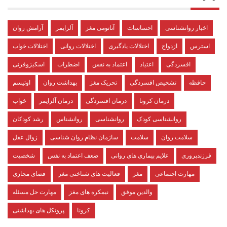
اخبار روانشناسی
احساسات
آناتومی مغز
آلزایمر
آرامش روان
استرس
ازدواج
اختلالات یادگیری
اختلالات روانی
اختلالات خواب
افسردگی
اعتیاد
اعتماد به نفس
اضطراب
اسکیزوفرنی
حافظه
تشخیص افسردگی
تحریک مغز
بهداشت روان
اوتیسم
درمان کرونا
درمان افسردگی
درمان آلزایمر
خواب
روانشناسی کودک
روانشناسی
روانشناس
رشد کودکان
سلامت روان
سلامت
سازمان نظام روان شناسی
زوال عقل
فرزندپروری
علایم بیماری های روانی
ضعف اعتماد به نفس
شخصیت
مهارت اجتماعی
مغز
فعالیت های شناختی مغز
فضای مجازی
والدین موفق
نیمکره های مغز
مهارت حل مسئله
کرونا
پروتکل های بهداشتی