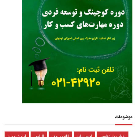
موضوعات
اخبار روانشناسی
احساسات
آناتومی مغز
آلزایمر
آرامش روان