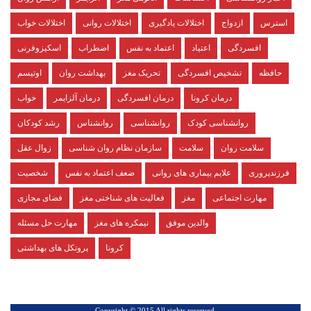
استرس
ازدواج
اختلالات یادگیری
اختلالات روانی
اختلالات خواب
افسردگی
اعتیاد
اعتماد به نفس
اضطراب
اسکیزوفرنی
حافظه
تشخیص افسردگی
تحریک مغز
بهداشت روان
اوتیسم
درمان کرونا
درمان افسردگی
درمان آلزایمر
خواب
روانشناسی کودک
روانشناسی
روانشناس
رشد کودکان
سلامت روان
سلامت
سازمان نظام روان شناسی
زوال عقل
فرزندپروری
علایم بیماری های روانی
ضعف اعتماد به نفس
شخصیت
مهارت اجتماعی
مغز
فعالیت های شناختی مغز
فضای مجازی
والدین موفق
نیمکره های مغز
مهارت حل مسئله
کرونا
پروتکل های بهداشتی
.Copyright © 2015 All rights reserved