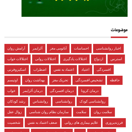
موضوعات
اخبار روانشناسی
احساسات
آناتومی مغز
آلزایمر
آرامش روان
استرس
ازدواج
اختلالات یادگیری
اختلالات روانی
اختلالات خواب
افسردگی
اعتیاد
اعتماد به نفس
اضطراب
اسکیزوفرنی
حافظه
تشخیص افسردگی
تحریک مغز
بهداشت روان
اوتیسم
درمان کرونا
درمان افسردگی
درمان آلزایمر
خواب
روانشناسی کودک
روانشناسی
روانشناس
رشد کودکان
سلامت روان
سلامت
سازمان نظام روان شناسی
زوال عقل
فرزندپروری
علایم بیماری های روانی
ضعف اعتماد به نفس
شخصیت