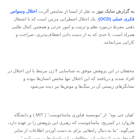
به گزارش سایک نیوز
به نقل از ایسنا از ساینس آلرت
،
اختلال وسواس
فکری عملی (
OCD
)
، یک اختلال اضطرابی مزمن است که با اشتغال
ذهنی مفرط درمورد نظم و ترتیب و امور جزئی و همچنین کمال ‌طلبی
همراه است، تا حدی که به از دست دادن انعطاف‌پذیری، صراحت و
کارایی می‌انجامد.
محققان در این پژوهش موفق به شناسایی ۴ ژن مرتبط با این اختلال در
افراد شدند و دریافتند که این اختلال تنها مختص انسان‌ها نبوده و
نشانگرهای زیستی آن در سگ‌ها و موش‌ها نیز دیده می‌شود.
“هیان جی نوه” از “موسسه فناوری ماساچوست” (
MIT
) و دانشگاه
هاروارد در کمبریج، ماساچوست که رهبری این پژوهش را بر عهده دارد،
می‌گوید: “ما به دنبال راه‌هایی برای به دست آوردن اطلاعات از سایر
گونه‌ها بودیم تا بتوانیم این مطالعات را در انسان‌ها بررسی کنیم.”