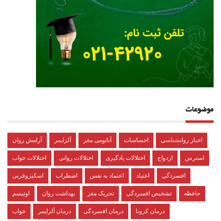
موضوعات
اخبار روانشناسی
احساسات
آناتومی مغز
آلزایمر
آرامش روان
استرس
ازدواج
اختلالات یادگیری
اختلالات روانی
اختلالات خواب
افسردگی
اعتیاد
اعتماد به نفس
اضطراب
اسکیزوفرنی
حافظه
تشخیص افسردگی
تحریک مغز
بهداشت روان
اوتیسم
درمان کرونا
درمان افسردگی
درمان آلزایمر
خواب