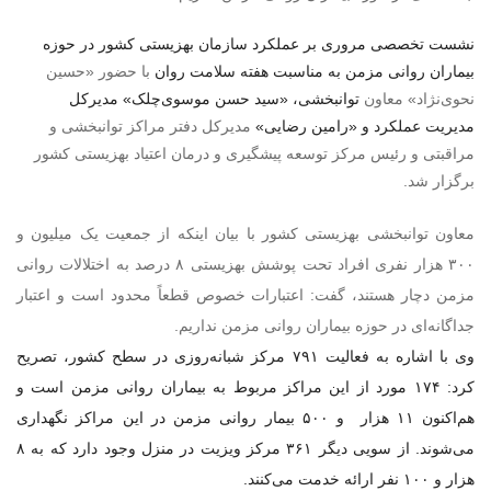
نشست تخصصی مروری بر عملکرد سازمان بهزیستی کشور در حوزه
بیماران روانی مزمن به مناسبت هفته سلامت روان
با حضور «حسین
نحوی‌نژاد» معاون
توانبخشی، «سید حسن موسوی‌چلک» مدیرکل
مدیریت عملکرد و «رامین رضایی»
مدیرکل دفتر مراکز توانبخشی و
مراقبتی و رئیس مرکز توسعه پیشگیری و درمان اعتیاد بهزیستی کشور
برگزار شد.
معاون توانبخشی بهزیستی کشور با بیان اینکه از جمعیت یک میلیون و
۳۰۰ هزار نفری افراد تحت پوشش بهزیستی ۸ درصد به اختلالات روانی
مزمن دچار هستند، گفت: اعتبارات خصوص قطعاً محدود است و اعتبار
جداگانه‌ای در حوزه بیماران روانی مزمن نداریم.
وی با اشاره به فعالیت
۷۹۱
مرکز شبانه‌روزی در سطح کشور، تصریح
کرد:
۱۷۴
مورد از این مراکز مربوط به بیماران روانی مزمن است و
هم‌اکنون
۱۱
هزار
و
۵۰۰
بیمار روانی مزمن در این مراکز نگهداری
می‌شوند
.
از سویی دیگر ۳۶۱ مرکز ویزیت در منزل وجود دارد که به ۸
هزار و ۱۰۰ نفر ارائه خدمت می‌کنند.