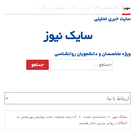
مهم:
23 دسامبر 25
-
چرا اراده می‌کنیم ولی شکست می‌خوریم؟
سایت خبری تحلیلی
21 دسامبر 25
-
یلدا؛ نماد تاب‌آوری اجتماعی در روزگار دشوار
سایک نیوز
ویژه متخصصان و دانشجویان روانشناسی
جستجو
برای:
سایک نیوز
» دسته‌بندی نشده » ۸ درصد جمعیت تحت پوشش بهزیستی به
اختلالات روانی مزمن دچار هستند