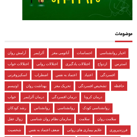
موضوعات
اخبار روانشناسی
احساسات
آناتومی مغز
آلزایمر
آرامش روان
استرس
ازدواج
اختلالات یادگیری
اختلالات روانی
اختلالات خواب
افسردگی
اعتیاد
اعتماد به نفس
اضطراب
اسکیزوفرنی
حافظه
تشخیص افسردگی
تحریک مغز
بهداشت روان
اوتیسم
درمان کرونا
درمان افسردگی
درمان آلزایمر
خواب
روانشناسی کودک
روانشناسی
روانشناس
رشد کودکان
سلامت روان
سلامت
سازمان نظام روان شناسی
زوال عقل
فرزندپروری
علایم بیماری های روانی
ضعف اعتماد به نفس
شخصیت