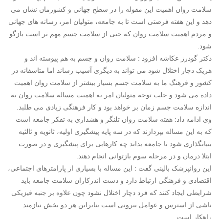
سلامت روان اهمیت این مقوله را در سطح جهانی و کشورمان نشان می
دهد و این هفته فرصتی است تا به جامعه، متولیان امر، رسانه های جهانی
و مردم اهمیت سلامت روان که حتی از سلامت جسم مهم تر است بازگو
شود.
دکتر گودرز عکاشه افزود : سلامت روان و جسم به هم پیوسته اند و
هریک دچار اختلال شود می تواند به دیگری آسیب رساند اما متاسفانه در
کشور و فرهنگ ما به سلامت جسم بسیار بیشتر از سلامت روان اهمیت
داده می شود و جلب توجه متولیان امر به اهمیت مساله سلامت روان به
اندازه سلامت جسم زمان بر خواهد بود و کار فرهنگی زیادی می طلبد.
وی ادامه داد: هفته سلامت روان تلنگر و هشداری به تفکر جامعه است
که به این مساله بپردازند که در سه پایه پیشگیری اولیه، ثانویه و ثالثیه
بنیانگذاری شود تا جامعه بداند چه کارهایی برای پیشگیری و در صورت
ابتلا درمان و در مرحله سوم بازتوانی انجام دهند.
این روانپزشک بالینی گفت : این مساله با بسیاری از پارامترهای اجتماعی،
اقتصادی و فرهنگی ارتباط دارد و دست اندرکاران سلامت جامعه باید
شرایطی ایجاد کنند که فرد دچار اختلال نشود چون علاوه بر جنبه فیزیکی
ناشی از استرس و عوامل بیرونی است بنابراین هر دو بخش نیازمند
راهکار است.