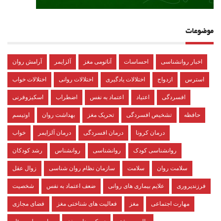
موضوعات
اخبار روانشناسی
احساسات
آناتومی مغز
آلزایمر
آرامش روان
استرس
ازدواج
اختلالات یادگیری
اختلالات روانی
اختلالات خواب
افسردگی
اعتیاد
اعتماد به نفس
اضطراب
اسکیزوفرنی
حافظه
تشخیص افسردگی
تحریک مغز
بهداشت روان
اوتیسم
درمان کرونا
درمان افسردگی
درمان آلزایمر
خواب
روانشناسی کودک
روانشناسی
روانشناس
رشد کودکان
سلامت روان
سلامت
سازمان نظام روان شناسی
زوال عقل
فرزندپروری
علایم بیماری های روانی
ضعف اعتماد به نفس
شخصیت
مهارت اجتماعی
مغز
فعالیت های شناختی مغز
فضای مجازی