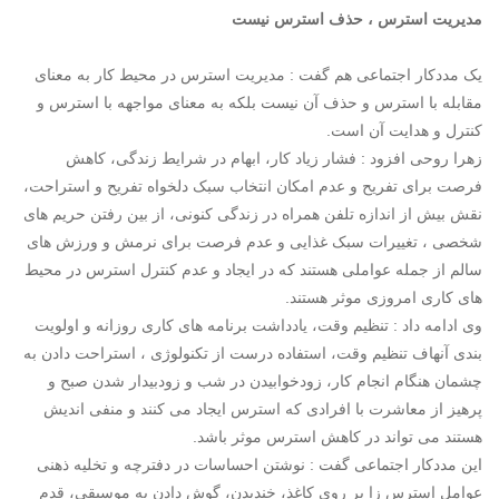
مدیریت استرس ، حذف استرس نیست
یک مددکار اجتماعی هم گفت : مدیریت استرس در محیط کار به معنای
مقابله با استرس و حذف آن نیست بلکه به معنای مواجهه با استرس و
کنترل و هدایت آن است.
زهرا روحی افزود : فشار زیاد کار، ابهام در شرایط زندگی، کاهش
فرصت برای تفریح و عدم امکان انتخاب سبک دلخواه تفریح و استراحت،
نقش بیش از اندازه تلفن همراه در زندگی کنونی، از بین رفتن حریم های
شخصی ، تغییرات سبک غذایی و عدم فرصت برای نرمش و ورزش های
سالم از جمله عواملی هستند که در ایجاد و عدم کنترل استرس در محیط
های کاری امروزی موثر هستند.
وی ادامه داد : تنظیم وقت، یادداشت برنامه های کاری روزانه و اولویت
بندی آنهاف تنظیم وقت، استفاده درست از تکنولوژی ، استراحت دادن به
چشمان هنگام انجام کار، زودخوابیدن در شب و زودبیدار شدن صبح و
پرهیز از معاشرت با افرادی که استرس ایجاد می کنند و منفی اندیش
هستند می تواند در کاهش استرس موثر باشد.
این مددکار اجتماعی گفت : نوشتن احساسات در دفترچه و تخلیه ذهنی
عوامل استرس زا بر روی کاغذ، خندیدن، گوش دادن به موسیقی، قدم