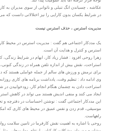
توجه قرار گرفته اما باید عمومیت پیدا کند.
عکاشه ، چسباندن انگ تنبلی و ناتوانی از سوی مدیران به کار
در شرایط یکسان بدون کارایی را نیز اختلالاتی دانست که می
مدیریت استرس ، حذف استرس نیست
یک مددکار اجتماعی هم گفت : مدیریت استرس در محیط کار ب
استرس و کنترل و هدایت آن است.
زهرا روحی افزود : فشار زیاد کار، ابهام در شرایط زندگی،
استراحت، نقش بیش از اندازه تلفن همراه در زندگی کنونی
برای نرمش و ورزش های سالم از جمله عواملی هستند که در 
وی ادامه داد : تنظیم وقت، یادداشت برنامه های کاری روزانه
استراحت دادن به چشمان هنگام انجام کار، زودخوابیدن در 
ایجاد می کنند و منفی اندیش هستند می تواند در کاهش استر
این مددکار اجتماعی گفت : نوشتن احساسات در دفترچه و تخ
موسیقی، قدم زدن و نفس عمیق در محیط های کاری که امکان 
راههاست.
روحی با اشاره به اهمیت نقش کارفرما در تامین سلامت روان
مشاوره و درمان مشکلات کارکنان ، ارتقای مهارت‌هایی مثل 