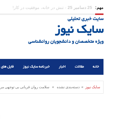
مهم:
23 دسامبر 25
-
چرا اراده می‌کنیم ولی شکست می‌خو
سایت خبری تحلیلی
21 دسامبر 25
-
یلدا؛ نماد تاب‌آوری اجتماعی در روزگا
سایک نیوز
ویژه متخصصان و دانشجویان روانشناسی
خانه
مقالات
اخبار
خبرنامه سایک نیوز
فایل های 
سایک نیوز
» دسته‌بندی نشده » سلامت روان قربانی بی توجهی مردم