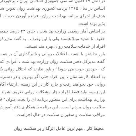
در اصل ۲۹ قانون اساسی جمهوری اسلامی ایران ، برخ
اساس در سال ۱۳۶۵ برنامه کشوری بهداشت روان تدوین شد و در سال ۱۳۶۷ به تصویب رسید.
هدف از اجرای برنامه بهداشت روان ، فراهم آوردن خدمات ا
پذیر بوده است.
بر اساس آمار رسمی
خفیف تا شدید مبتلا هستند ولی با این وصف ، به گفته مدیرک
افراد از خدمات سلامت روان بهره مند نیستند.
باور نداشتن با اهمیت اختلالات روانی و تاثیرگذاری آن بر 
گفته مدیرکل دفتر سلامت روان وزارت بهداشت ، افرادی که دچار
که ‘ خودش خوب می شود! ‘ و باور ندارند که اختلال روانی ی
به اعتقاد کارشناسان ، این افراد حتی اگر بهترین و در دستر
روانی خود نخواهند رفت و چاره کار در این زمینه ، ارتقاء 
این زمینه نباید فقط افراد دچار مشکلات روانی تعریف شوند.
وزارت بهداشت برای این منظور برنامه ای را تحت عنوان ‘
سلامت روان مردم است . این برنامه با همکاری دفتر آموز
مراقب سلامت و سفیران سلامت در حال اجراست.
محیط کار ، مهم ترین عامل اثرگذار بر سلامت روان