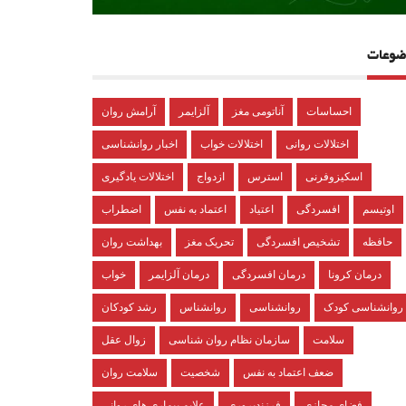
ضوعات
احساسات
آناتومی مغز
آلزایمر
آرامش روان
اختلالات روانی
اختلالات خواب
اخبار روانشناسی
اسکیزوفرنی
استرس
ازدواج
اختلالات یادگیری
اوتیسم
افسردگی
اعتیاد
اعتماد به نفس
اضطراب
حافظه
تشخیص افسردگی
تحریک مغز
بهداشت روان
درمان کرونا
درمان افسردگی
درمان آلزایمر
خواب
روانشناسی کودک
روانشناسی
روانشناس
رشد کودکان
سلامت
سازمان نظام روان شناسی
زوال عقل
ضعف اعتماد به نفس
شخصیت
سلامت روان
فضای مجازی
فرزندپروری
علایم بیماری های روانی