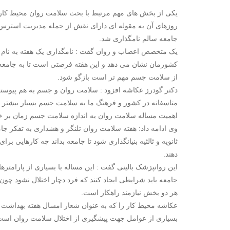
یکی از بخش های مهم مرتبط با بحث سلامت روان محیط کار 
روزهای آن به مقوله ای دارای نقش از جمله مدیریت استرس د
جامعه سالم نامگذاری شد.
یک متخصص اعصاب و روان گفت : نامگذاری یک هفته به نام 
کشورمان نشان می دهد و این هفته فرصتی است تا به جامعه،
از سلامت جسم مهم تر است بازگو شود.
دکتر گودرز عکاشه افزود : سلامت روان و جسم به هم پیوسته 
متاسفانه در کشور و فرهنگ ما به سلامت جسم بسیار بیشتر ا
اهمیت مساله سلامت روان به اندازه سلامت جسم زمان بر خوا
وی ادامه داد: هفته سلامت روان تلنگر و هشداری به تفکر جام
ثانویه و ثالثیه بنیانگذاری شود تا جامعه بداند چه کارهایی ب
دهند.
این روانپزشک بالینی گفت : این مساله با بسیاری از پارامتر
جامعه باید شرایطی ایجاد کنند که فرد دچار اختلال نشود چو
هر دو بخش نیازمند راهکار است.
عکاشه محیط کار را که به عنوان شعار امسال هفته بهداشت ر
بسیاری از عوامل جهت پیشگیری از اختلال سلامت روان است