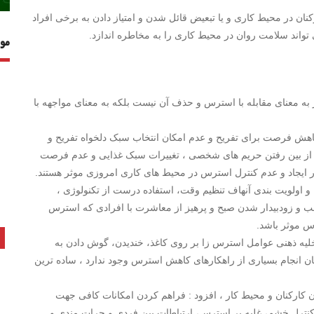
کنان در محیط کاری و یا تبعیض قائل شدن و امتیاز دادن به برخی افراد
 تواند سلامت روان در محیط کاری را به مخاطره اندازد.
مو
ه معنای مقابله با استرس و حذف آن نیست بلکه به معنای مواجهه با
 کاهش فرصت برای تفریح و عدم امکان انتخاب سبک دلخواه تفریح و
، از بین رفتن حریم های شخصی ، تغییرات سبک غذایی و عدم فرصت
ایجاد و عدم کنترل استرس در محیط های کاری امروزی موثر هستند.
 و اولویت بندی آنهاف تنظیم وقت، استفاده درست از تکنولوژی ،
شب و زودبیدار شدن صبح و پرهیز از معاشرت با افرادی که استرس
س موثر باشد.
لیه ذهنی عوامل استرس زا بر روی کاغذ، خندیدن، گوش دادن به
انجام بسیاری از راهکارهای کاهش استرس وجود ندارد ، ساده ترین
 کارکنان و محیط کار ، افزود : فراهم کردن امکانات کافی جهت
کنترل خشم، غلبه بر استرس، ارتباطات بین فردی و جرات‌ مندی و…