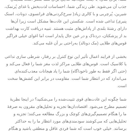
جذب آن می‌شوید. طی زندگی شما، احساسات لذت‌بخش با غذای پُرنمک،
شیرین، پُرچربی و با کالری زیاد( سرخ‌کردنی‌های فرانسوی، دونات، اسنک
پنیری) تداعی شده است. شکستن این عادت‌ها مشکل است زیرا آن‌ها
دارای رشتۀ بلندی از پاداش‌های مثبت هستند. تنبیه دریافت کارت بهداشت
بد از پزشکتان، دردناک و در عین حال پایدار است اما اغوای خیلی فراگیر
قوس‌های طلایی (مک دونالد) به‌راحتی بر آن غلبه می‌کند.
بخشی از فرایند اعمال تأثیر این نوع کنترل بر رفتار، شرطی سازی تداعی
یا کلاسیک است. قوس‌های طلایی مراکز لذت مغز شما را فعال می‌کند و
(حتی اگر فقط به طور ناخوداگاه) شما را یاد هیجانات معذب‌کننده‌ای
می‌اندازد که در انتظار شما است. مقاومت در برابر این کشش‌ها سخت
است.
شما چگونه این عادت‌های قوی تثبیت‌شده را می‌شکنید؟ در اینجا نظریۀ
تصمیم مطرح می‌شود. اقتصاددان‌ها تجزیه و تحلیل‌های مقرون به صرفۀ
ما را هنگام تصمیم‌گیری‌های کوچک و بزرگ مطالعه می‌کنند؛ تجزیه و
تحلیل‌هایی که می‌کوشند سودمندی‌های مورد انتظار ما را به حداکثر
برسانند. خیلی خوب است که شما فردی عاقل و منطقی باشید و هنگام