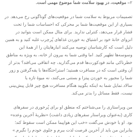
۲
– موقعیت، در بهبود سلامت شما موضوع مهمی است.
تصمیمات مربوط به سلامت شما در موقعیت‌های گوناگونی رخ می‌دهد. در
بسیاری از این موقعیت‌ها شما بر محرکی که احساسات شما را تحت
فشار قرار می‌دهد، کنترلی ندارید. برای مثال ممکن است بتوانید در
انزوای خانۀ خود بر اشتیاق به خوردن غذاهای پُرچرب غلبه کنید و به همین
دلیل است که کارشناسان توصیه می‌کنند انبارهایتان را از همۀ این
وسوسه‌ها تطهیر کنید. اما وقتی شما به بیرون از خانه، به ویژه به مناطق
خطرناکی مانند فودکورت‌ها قدم می‌گذارید، چه اتفاقی می‌افتد؟ بدتر از
آن وقتی است که در مسافرت هستید؛ استراحتگاه‌ها با یقه‌گرفتن و زور
شما را مجبور به خوردن پیتزا و بستنی می‌کنند، نه میوۀ تازه یا
سالاد.تمایل شما به اینکه بگویید هنگام مسافرت هیچ چیز قابل پیش‌‌بینی
نیست، فقط مسائل را بدتر می‌کند.
من ویراستاری را می‌شناختم که منطق او برای پُرخوری در سفرهای
کاری (به‌عنوان ویراستار سفرهای زیادی داشت) «نظریۀ آخرین وعده»
بود. او با خودش می‌گفت «خب این هواپیما ممکن است سقوط کند؛
بنابراین من باید از آخرین فرصت لذت ببرم و جلوی خودم را نگیرم.»