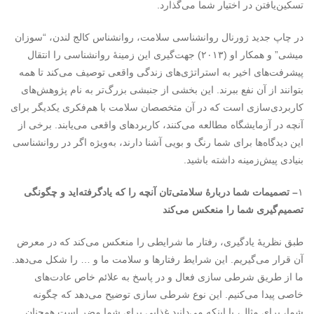
تسکین‌یافتن در اختیار شما می‌گذارد.
در چاپ جدید ژورنال روانشناسی سلامت، روانشناس کالج لندن، “سوزان
میشی” و همکار او (۲۰۱۳) جهت‌گیری این زمینۀ روانشناسی را انتقال
پیشرفت‌های اخیر به استراتژی‌های زندگی واقعی توصیف می‌کند تا همه
بتوانند از آن نفع ببرند. این بخشی از جنبشی بزرگ‌تر به نام پژوهش‌های
کاربردی‌سازی است که در آن متخصصان سلامت با هم‌فکری یکدیگر برای
آنچه در آزمایشگاه مطالعه می‌کنند، کاربردهای واقعی می‌یابند. برخی از
این دیدگاه‌ها برای شما رنگ و بویی آشنا دارند، به‌ویژه اگر در روانشناسی
بنیادی پیش‌زمینه داشته باشید.
۱
– تصمیمات شما دربارۀ سلامتی‌تان آنچه را که یادگرفته‌اید و چگونگی
تصمیم‌گیری شما را منعکس می‌کند
طبق نظریۀ یادگیری، رفتار ما شرایطی را منعکس می‌کند که در معرض
آن قرار می‌گیریم. این شرایط رفتارها و سلامت ما و … را شکل می‌دهد.
ما از طریق شرطی سازی فعال و در پاسخ به علائم خاص عادت‌های
خاصی پیدا می‌کنیم. این نوع شرطی سازی توضیح می‌دهد که چگونه
شما، برای مثال، با اینکه می‌دانید غذایی برای شما مضر است همچنان