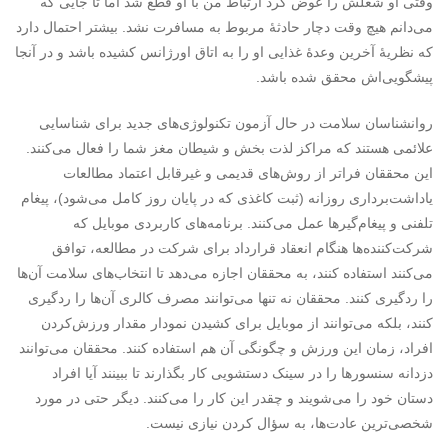
وقتی او شغلش را عوض کرد ارتباط من با او قطع شد اما تا جایی که
می‌دانم هیچ وقت دچار حادثۀ مربوط به مسافرت نشد. بیشتر احتمال دارد
که نظریۀ آخرین وعدۀ غذایی او را به اتاق اورژانس کشیده باشد و در آنجا
پیشگویی‌اش محقق شده باشد.
روانشناسان سلامت در حال آزمون تکنولوژی‌های جدید برای شناسایی
علائمی هستند که مراکز لذت بخش و شیطان مغز شما را فعال می‌کنند.
این محققان فراتر از روش‌های قدیمی و غیرقابل اعتماد مطالعات
یاداشت‌برداری روزانه (ثبت کاغذی که در پایان روز کامل می‌شود)، پیغام
تلفنی و پیغام‌گیرها عمل می‌کنند. برنامه‌های کاربردی موبایل که
شرکت‌کننده‌ها هنگام انعقاد قرارداد برای شرکت در مطالعه، توافق
می‌کنند استفاده کنند، به محققان اجازه می‌دهد تا انتخاب‌های سلامت آن‌ها
را ردگیری کنند. محققان نه تنها می‌توانند مصرف کالری آن‌ها را ردگیری
کنند، بلکه می‌توانند از موبایل برای کشیدن نمودار مقدار ورزش‌کردن
افراد، زمان این ورزش و چگونگی آن هم استفاده کنند. محققان می‌توانند
دزدانه سنسورها را در سینک دستشویی کار بگذارند تا ببینند آیا افراد
دستان خود را می‌شویند و چقدر این کار را می‌کنند. دیگر حتی در مورد
شخصی‌ترین عادت‌ها، به سؤال کردن نیازی نیست.