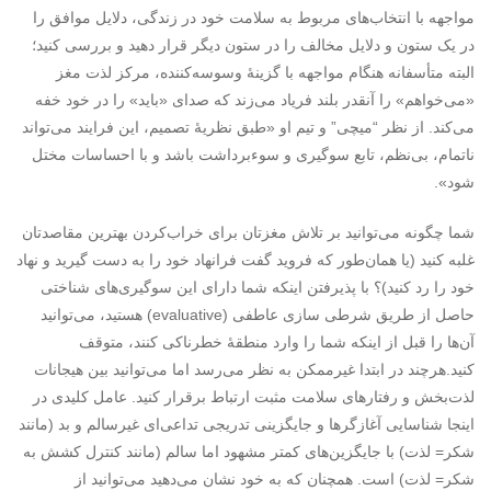
مواجهه با انتخاب‌های مربوط به سلامت خود در زندگی، دلایل موافق را
در یک ستون و دلایل مخالف را در ستون دیگر قرار دهید و بررسی کنید؛
البته متأسفانه هنگام مواجهه با گزینۀ وسوسه‌کننده، مرکز لذت مغز
«می‌خواهم» را آنقدر بلند فریاد می‌زند که صدای «باید» را در خود خفه
می‌کند. از نظر “میچی” و تیم او «طبق نظریۀ تصمیم، این فرایند می‌تواند
ناتمام، بی‌نظم، تابع سوگیری و سوءبرداشت باشد و با احساسات مختل
شود».
شما چگونه می‌توانید بر تلاش مغزتان برای خراب‌کردن بهترین مقاصدتان
غلبه کنید (یا همان‌طور که فروید گفت فرانهاد خود را به دست گیرید و نهاد
خود را رد کنید)؟ با پذیرفتن اینکه شما دارای این سوگیری‌های شناختی
حاصل از طریق شرطی سازی عاطفی (evaluative) هستید، می‌توانید
آن‌ها را قبل از اینکه شما را وارد منطقۀ خطرناکی کنند، متوقف
کنید.هرچند در ابتدا غیرممکن به نظر می‌رسد اما می‌توانید بین هیجانات
لذت‌بخش و رفتارهای سلامت مثبت ارتباط برقرار کنید. عامل کلیدی در
اینجا شناسایی آغازگرها و جایگزینی تدریجی تداعی‌ای غیرسالم و بد (مانند
شکر= لذت) با جایگزین‌های کمتر مشهود اما سالم (مانند کنترل کشش به
شکر= لذت) است. همچنان که به خود نشان می‌دهید می‌توانید از