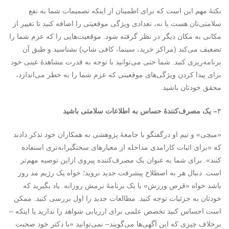
نکتۀ مهم این است که برای اطمینان از اینکه تصمیمات شما به نفع
سلامتی‌تان هست یا نه، تعدادی ویژگی موقعیتی را اضافه کنید تا تغییر از
مکانی به مکان دیگر در نظر گرفته شود. موقعیت‌هایی را که عزم شما را
تضعیف می‌کند (مراکز خرید، سینما، کافی شاپ) بشناسید و طبق آن
برنامه‌ریزی کنید. شما حتی می‌توانید با توجه به قدرت مشاهدۀ عینی خود
برای پیدا کردن ویژگی‌های موقعیتی که عزم شما را به خطر می‌اندازد،
محقق خودتان باشید.
۳
– یک مصرف‌کنندۀ حساس به اطلاعات سلامتی باشید
«میچی» و تیم او درگفتگو با جامعۀ پژوهشی به همکاران خود تذکر دادند
که «برای اثبات کارامدی مداخله از معیارهای سختگیرانه‌تری استفاده
کنند». برای شما به عنوان یک مصرف‌کننده پیروی ازاین توصیه مهم‌تر
است. دنبال هر به اصطلاح پیشرفت جدید نروید؛ خواه یک رژیم مد روز
باشد خواه «قرص ورزش» یا یک برنامۀ نرمش روزانه. یاد بگیرید که
خودتان به جزئیات توجه کنید. مطالعات جدید را اول بررسی کنید. ممکن
است احساس کنید تخصص علمی برای ارزیابی شواهد را ندارید یا اینکه –
برخلاف چیزی که این آگهی‌ها می‌گویند– نمی‌توانید «با دکتر خود صحبت