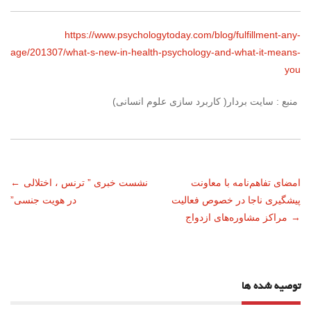
https://www.psychologytoday.com/blog/fulfillment-any-
age/201307/what-s-new-in-health-psychology-and-what-it-means-
you
منبع : سایت بردار( کاربرد سازی علوم انسانی)
ناوبری
امضای تفاهم‌نامه با معاونت
نشست خبری ” ترنس ، اختلالی
←
پیشگیری ناجا در خصوص فعالیت
در هویت جنسی”
نوشته
→
مراکز مشاوره‌های ازدواج
توصیه شده ها