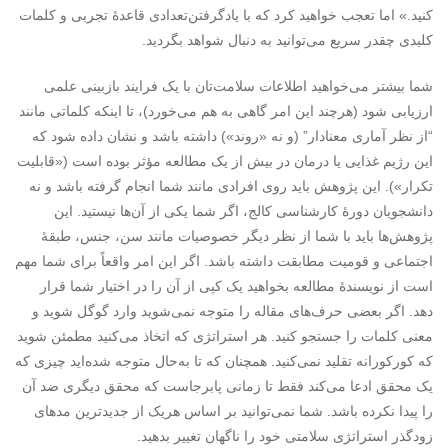
کنید.» اما تعجب خواهید کرد که با یادگرفتن‌تعدادی قاعدۀ تجربی و کلمات
کلیدی چقدر سریع می‌توانید به دنبال شواهد بگردید.
شما بیشتر می‌خواهید اطلاعات سلامت‌تان با یک فرایند بازبینی علمی
ارزیابی شود (هرچند این امر گاهی به هم می‌خورد)، تا اینکه کلماتی مانند
“از نظر آماری معنادار” (و نه «روند») داشته باشد و نشان داده شود که
این رژیم غذایی یا درمان در بیش از یک مطالعه مؤثر بوده است («قابلیت
تکرار»). این پژوهش باید روی افرادی مانند شما انجام گرفته باشد و نه
دانشجویان دورۀ کارشناسی کالج، اگر شما یکی از آن‌ها نیستید. این
پژوهش‌ها باید با شما از نظر دیگر خصوصیات مانند سن، جنس، طبقۀ
اجتماعی و قومیت مطابقت داشته باشد. اگر این امر واقعاً برای شما مهم
است از نویسندۀ مطالعه بخواهید یک کپی از آن را در اختیار شما قرار
دهد. اگر بعضی حرف‌های مقاله را متوجه نمی‌شوید وارد گوگل شوید و
معنی کلمات را جستجو کنید. هر استراتژی که اتخاذ می‌کنید مطمئن شوید
که کورکورانه تقلید نمی‌کنید. همچنان که تا به‌حال متوجه شده‌اید چیزی که
یک محقق ادعا می‌کند فقط تا زمانی پابرجاست که محقق دیگری ضد آن
را پیدا نکرده باشد. شما نمی‌توانید بر اساس هریک از جدیدترین مدهای
زودگذر استراتژی سلامتی خود را ناگهان تغییر بدهید.