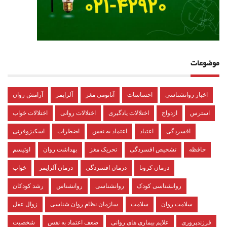
موضوعات
اخبار روانشناسی
احساسات
آناتومی مغز
آلزایمر
آرامش روان
استرس
ازدواج
اختلالات یادگیری
اختلالات روانی
اختلالات خواب
افسردگی
اعتیاد
اعتماد به نفس
اضطراب
اسکیزوفرنی
حافظه
تشخیص افسردگی
تحریک مغز
بهداشت روان
اوتیسم
درمان کرونا
درمان افسردگی
درمان آلزایمر
خواب
روانشناسی کودک
روانشناسی
روانشناس
رشد کودکان
سلامت روان
سلامت
سازمان نظام روان شناسی
زوال عقل
فرزندپروری
علایم بیماری های روانی
ضعف اعتماد به نفس
شخصیت