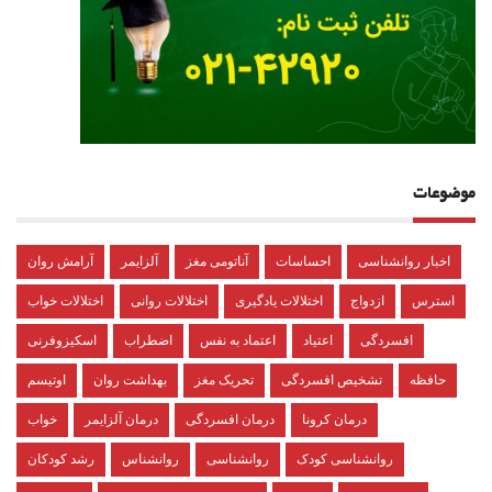
موضوعات
اخبار روانشناسی
احساسات
آناتومی مغز
آلزایمر
آرامش روان
استرس
ازدواج
اختلالات یادگیری
اختلالات روانی
اختلالات خواب
افسردگی
اعتیاد
اعتماد به نفس
اضطراب
اسکیزوفرنی
حافظه
تشخیص افسردگی
تحریک مغز
بهداشت روان
اوتیسم
درمان کرونا
درمان افسردگی
درمان آلزایمر
خواب
روانشناسی کودک
روانشناسی
روانشناس
رشد کودکان