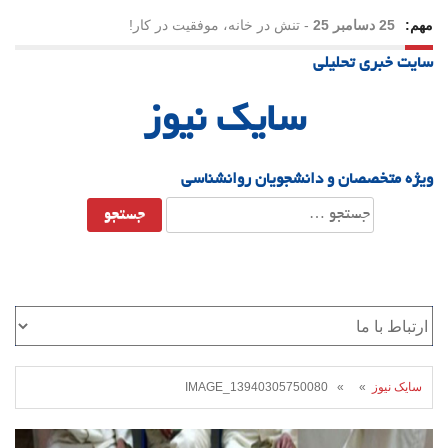
مهم:
25 دسامبر 25
-
تنش در خانه، موفقیت در کار!
سایت خبری تحلیلی
23 دسامبر 25
-
چرا اراده می‌کنیم ولی شکست می‌خوریم؟
سایک نیوز
21 دسامبر 25
-
یلدا؛ نماد تاب‌آوری اجتماعی در روزگار دشوار
ویژه متخصصان و دانشجویان روانشناسی
جستجو
برای:
سایک نیوز
» » IMAGE_13940305750080