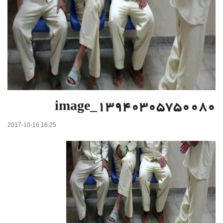
image_13940305750080
2017-10-16 16:25