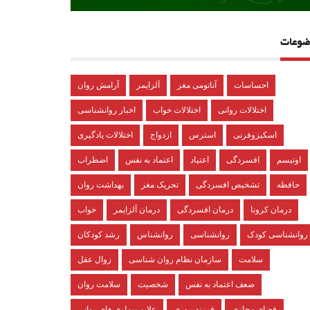
ضوعات
احساسات
آناتومی مغز
آلزایمر
آرامش روان
اختلالات روانی
اختلالات خواب
اخبار روانشناسی
اسکیزوفرنی
استرس
ازدواج
اختلالات یادگیری
اوتیسم
افسردگی
اعتیاد
اعتماد به نفس
اضطراب
حافظه
تشخیص افسردگی
تحریک مغز
بهداشت روان
درمان کرونا
درمان افسردگی
درمان آلزایمر
خواب
روانشناسی کودک
روانشناسی
روانشناس
رشد کودکان
سلامت
سازمان نظام روان شناسی
زوال عقل
ضعف اعتماد به نفس
شخصیت
سلامت روان
فضای مجازی
فرزندپروری
علایم بیماری های روانی