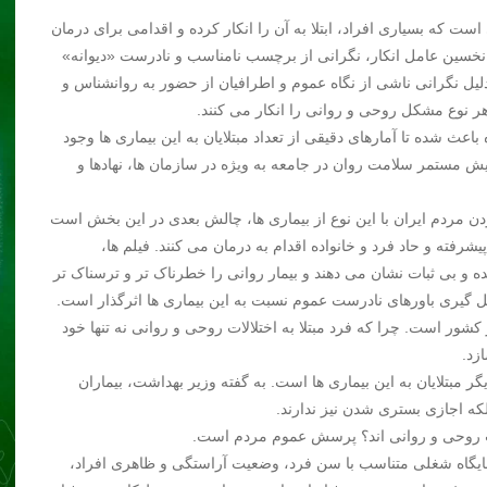
ت که بسیاری افراد، ابتلا به آن را انکار کرده و اقدامی برای درمان
. نخسین عامل انکار، نگرانی از برچسب نامناسب و نادرست «دیوانه»
 دلیل نگرانی ناشی از نگاه عموم و اطرافیان از حضور به روانشناس و
هر نوع مشکل روحی و روانی را انکار می کنند.
عث شده تا آمارهای دقیقی از تعداد مبتلایان به این بیماری ها وجود
ش مستمر سلامت روان در جامعه به ویژه در سازمان ها، نهادها و
بودن مردم ایران با این نوع از بیماری ها، چالش بعدی در این بخش است
شرفته و حاد فرد و خانواده اقدام به درمان می کنند. فیلم ها،
ده و بی ثبات نشان می دهند و بیمار روانی را خطرناک تر و ترسناک تر
گیری باورهای نادرست عموم نسبت به این بیماری ها اثرگذار است.
کشور است. چرا که فرد مبتلا به اختلالات روحی و روانی نه تنها خود
زد.
 مبتلایان به این بیماری ها است. به گفته وزیر بهداشت، بیماران
لکه اجازی بستری شدن نیز ندارند.
لات روحی و روانی اند؟ پرسش عموم مردم است.
ایگاه شغلی متناسب با سن فرد، وضعیت آراستگی و ظاهری افراد،