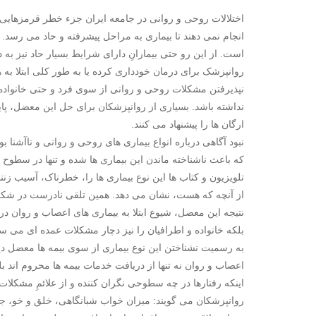
اختلالات روحی و روانی در جامعه ایران جزء خطر قرمزهایی اس
انجام نمی دهند تا بیماری به مراحل پیشرفته و حاد می رسد
است. از این رو حتی بیمارانِ دارای شرایط بسیار حاد نیز به
روانپزشک برای درمان خودداری کرده یا به طور کلی ابتلا به 
نپذیرفتن مشکلات روحی و روانی از سوی فرد و حتی خانواده با
نداشته باشد. بسیاری از روانپزشکان برای حل این معضل، پای
ارگان ها را پیشنهاد می کنند.
نبود آگاهی درباره انواع بیماری های روحی و روانی و ناآشنا 
که باعث ناشناخته ماندن این بیماری ها شده و تنها در سطوح پی
تلویزیون و کتاب ها این نوع بیماری ها را، خطرناک، آسیب زنن
از آنچه که هست، نشان می دهد. همین تلقی نادرست در شکل 
نتیجه این معضل، شیوع ابتلا به بیماری های اعصاب و روان در 
بلکه خانواده و اطرافیان را نیز دچار مشکلات عمده ای می سا
به رسمیت نشناختن این نوع بیماری از سوی بیمه ها معضل دیگر
اعصاب و روان نه تنها از دریافت خدمات بیمه ها محروم اند ب
اینکه رفتارها در چه سطوحی نگران کننده و از علائمِ مشک
روانپزشکان می گویند: میزان خواب شبانگاهی، خلق و خو، ج