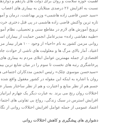
اهمیت حوزه سلامت و روان برای دولت های یازدهم و دوازده
نسبت به افزایش ۲۶ درصدی مبتلایان به بیماری های اعصاب و روان هشدار دهند.
«سید حسن قاضی زاده هاشمی» وزیر بهداشت، درمان و آموزش
تازه ترین واکنش قاضی زاده هاشمی در پی قتل دختری خردسال
ترویج آموزش های لازم در مقاطع سنی و تحصیلی، نظام آموزش
«طیبه دهباشی زاده» مدیرعامل انجمن حمایت از بیماران اسک
روانی مزمن کشور به نام «احبا» از وجود ۱۰۰ هزار بیمار مزمن روانی در سازمان بهزیستی خبر داد.
اعتیاد، آمار بالای مرگ ها و معلولیت های ناشی از حوادث ج
اقتصادی از جمله مهمترین عوامل ابتلای مردم به بیماری ه
پرخاشگری رتبه های نخست تا سوم را در میان شایع ترین بیم
«سیدحسن موسوی چلک» رئیس انجمن مددکاران اجتماعی هم
روان با اشاره به اینکه این مقوله در کشور مغفول واقع ش
اختلالات روان رنج می برند. به عبارت دیگر یک چهارم ایرانیان
افزایش استرس در سبک زندگی، رواج بی تفاوتی های اجتماعی
اعتماد عمومی از جمله عوامل افزایش اختلالات روانی از نگ
دشواری های پیشگیری و کاهش اختلالات روانی