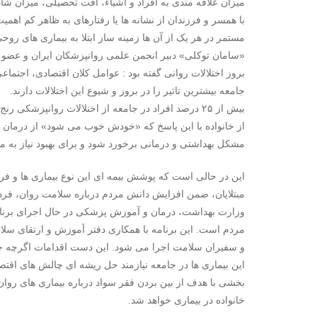
میزان علاقه مندی به افراد و اشیاء، افت تحصیلی، میزان شاد
با همسر و فرزندان از نشانه ها یا رفتارهای به ظاهر کم اهمی
مستمر در هر یک از آن ها زمینه ساز ابتلا به بیماری های رو
«سامان توکلی» دبیر انجمن علمی روانپزشکان ایران و عضو ه
بروز اختلالات روانی گفته بود : عوامل کلان اقتصادی، اجتم
جامعه بیشترین تاثیر را در بروز و شیوع این اختلالات دارند.
بیش از ۲۵ درصد افراد در جامعه از اختلالات روانپزشک
از خانواده با این پاسخ که «خودش خوب می شود» از درمان فرد م
مشکل بهداشتی و درمانی برخورد شود و برای بهبود نیاز به 
این در حالی است که پوشش بیمه ای این نوع بیماری ها و فر
مبتلایان، ضمن افزایش دانش مردم درباره سلامت روان، فر
وزارت بهداشت، درمان و آموزش پزشکی در حال اجرای برنام
مردم است. این برنامه با همکاری دفتر آموزش و ارتقای س
و سفیران سلامت اجرا می شود. این دست اقدامات اگرچه چر
این بیماری ها در جامعه نیازمند حل ریشه ای چالش های اقت
بخشی با هدف از بین بردن فقر سواد درباره بیماری های روان
خانواده در بیماری خواهد شد.