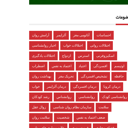
ضوعات
احساسات
آناتومی مغز
آلزایمر
آرامش روان
اختلالات روانی
اختلالات خواب
اخبار روانشناسی
اسکیزوفرنی
استرس
ازدواج
اختلالات یادگیری
اوتیسم
افسردگی
اعتیاد
اعتماد به نفس
اضطراب
حافظه
تشخیص افسردگی
تحریک مغز
بهداشت روان
درمان کرونا
درمان افسردگی
درمان آلزایمر
خواب
روانشناسی کودک
روانشناسی
روانشناس
رشد کودکان
سلامت
سازمان نظام روان شناسی
زوال عقل
ضعف اعتماد به نفس
شخصیت
سلامت روان
فضای مجازی
فرزندپروری
علایم بیماری های روانی