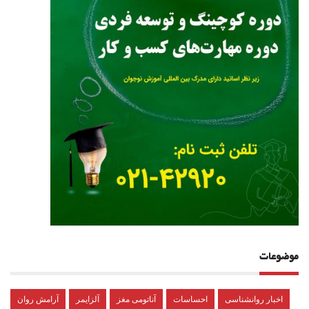
موضوعات
اخبار روانشناسی
احساسات
آناتومی مغز
آلزایمر
آرامش روان