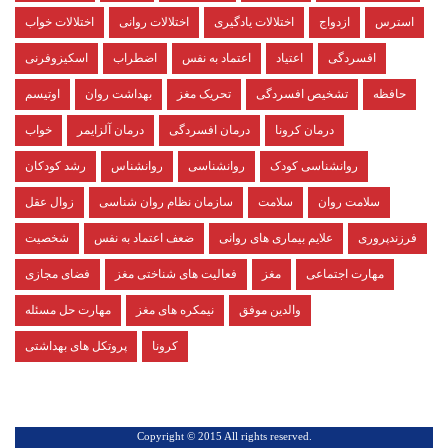
استرس
ازدواج
اختلالات یادگیری
اختلالات روانی
اختلالات خواب
افسردگی
اعتیاد
اعتماد به نفس
اضطراب
اسکیزوفرنی
حافظه
تشخیص افسردگی
تحریک مغز
بهداشت روان
اوتیسم
درمان کرونا
درمان افسردگی
درمان آلزایمر
خواب
روانشناسی کودک
روانشناسی
روانشناس
رشد کودکان
سلامت روان
سلامت
سازمان نظام روان شناسی
زوال عقل
فرزندپروری
علایم بیماری های روانی
ضعف اعتماد به نفس
شخصیت
مهارت اجتماعی
مغز
فعالیت های شناختی مغز
فضای مجازی
والدین موفق
نیمکره های مغز
مهارت حل مسئله
کرونا
پروتکل های بهداشتی
.Copyright © 2015 All rights reserved