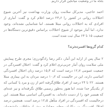
بلکه ما در وضعیت میانگین قرار داریم.
احمد حاجبی، مدیرکل سلامت روان وزارت بهداشت نیز آخرین شیوع
اختلالات روانی در کشور را ۲۳٫۶ درصد اعلام کرد و گفت: آماری از
افرادی که به اختلالات روانی مبتلا هستند، اما شناسایی نشده‌اند، وجود
ندارد، اما آمار موجود از شیوع اختلالات براساس دقیق‌ترین دستگاه‌ها در
جمعیت ۱۵ تا ۶۴ سال ثبت شده است.
کدام گروه‌ها افسرده‌ترند؟
۲ سال پس از ارایه این آمار، دکتر رضا رادگودرزی؛ مجری طرح پیمایش
ملی سلامت روان آمار جزیی‌تری اعلام کرد و گفت: اختلال افسردگی در
جمعیت عمومی ۱۲٫۷ درصد است که ۱۵٫۴ درصد زنان اختلال افسردگی
اساسی دارند، این در حالیست که ۱۰٫۲ درصد مردان به این بیماری مبتلا
هستند. ۲۲ تا ۲۴ درصد از افراد طلاق‌گرفته اعم از زن و مرد یا کسانی که
از یکدیگر جدا شده، اما هنوز به‌طور رسمی طلاق نگرفته‌اند و نیز عده‌ای
که همسر خود را از دست داده‌اند، به افسردگی اساسی مبتلا هستند. این
درحالیست که افسردگی در افراد متأهل ۱۲٫۵ درصد است. همچنین درصد
اختلال افسردگی در بیکاران به‌طور معناداری بیش از شاغلان، دانشجویان