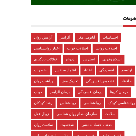
ضوعات
احساسات
آناتومی مغز
آلزایمر
آرامش روان
اختلالات روانی
اختلالات خواب
اخبار روانشناسی
اسکیزوفرنی
استرس
ازدواج
اختلالات یادگیری
اوتیسم
افسردگی
اعتیاد
اعتماد به نفس
اضطراب
حافظه
تشخیص افسردگی
تحریک مغز
بهداشت روان
درمان کرونا
درمان افسردگی
درمان آلزایمر
خواب
روانشناسی کودک
روانشناسی
روانشناس
رشد کودکان
سلامت
سازمان نظام روان شناسی
زوال عقل
ضعف اعتماد به نفس
شخصیت
سلامت روان
فضای مجازی
فرزندپروری
علایم بیماری های روانی