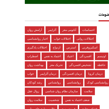
ضوعات
احساسات
آناتومی مغز
آلزایمر
آرامش روان
اختلالات روانی
اختلالات خواب
اخبار روانشناسی
اسکیزوفرنی
استرس
ازدواج
اختلالات یادگیری
اوتیسم
افسردگی
اعتیاد
اعتماد به نفس
اضطراب
حافظه
تشخیص افسردگی
تحریک مغز
بهداشت روان
درمان کرونا
درمان افسردگی
درمان آلزایمر
خواب
روانشناسی کودک
روانشناسی
روانشناس
رشد کودکان
سلامت
سازمان نظام روان شناسی
زوال عقل
ضعف اعتماد به نفس
شخصیت
سلامت روان
فضای مجازی
فرزندپروری
علایم بیماری های روانی