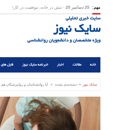
مهم:
23 دسامبر 25
-
چرا اراده می‌کنیم ولی شکست می‌خو
سایت خبری تحلیلی
21 دسامبر 25
-
یلدا؛ نماد تاب‌آوری اجتماعی در روزگا
سایک نیوز
ویژه متخصصان و دانشجویان روانشناسی
خانه
مقالات
اخبار
خبرنامه سایک نیوز
فایل های 
سایک نیوز
» دسته‌بندی نشده » آیا روانشناسان و روانپزشکان هم به 