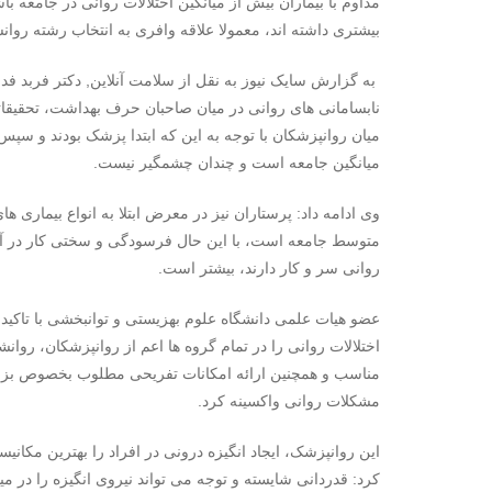
مداوم با بیماران بیش از میانگین اختلالات روانی در جامعه 
بیشتری داشته اند، معمولا علاقه وافری به انتخاب رشته روان
به گزارش سایک نیوز به نقل از سلامت آنلاین, دکتر فربد فدای
نابسامانی های روانی در میان صاحبان حرف بهداشت، تحقیقات
میان روانپزشکان با توجه به این که ابتدا پزشک بودند و سپس 
میانگین جامعه است و چندان چشمگیر نیست.
وی ادامه داد: پرستاران نیز در معرض ابتلا به انواع بیماری ها
متوسط جامعه است، با این حال فرسودگی و سختی کار در آن ها
روانی سر و کار دارند، بیشتر است.
عضو هیات علمی دانشگاه علوم بهزیستی و توانبخشی با تاکید ب
اختلالات روانی را در تمام گروه ها اعم از روانپزشکان، رو
مناسب و همچنین ارائه امکانات تفریحی مطلوب بخصوص بزای پر
مشکلات روانی واکسینه کرد.
این روانپزشک، ایجاد انگیزه درونی در افراد را بهترین مکانیس
کرد: قدردانی شایسته و توجه می تواند نیروی انگیزه را در 