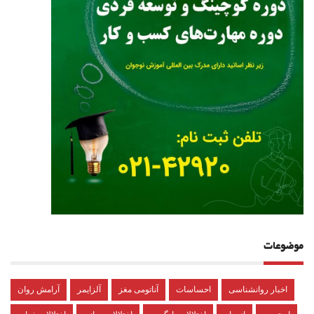
موضوعات
اخبار روانشناسی
احساسات
آناتومی مغز
آلزایمر
آرامش روان