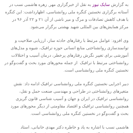
به گزارش
سایک نیوز
به نقل از خبرگزاری مهر, زهره هاشمی نسب در
آستانه برگزاری نخستین کنگره ملی روانشناسی، اظهارداشت: این کنگره
با هدف کاهش تصادفات و مرگ و میر ناشی از آن ۲۱ و ۲۲ آذر ۹۶ در
مرکز همایش‌های بین المللی شهید بهشتی برگزار می‌شود.
وی افزود: عوامل مرتبط با رفتارهای حادثه ساز، ارزیابی صلاحیت و
توانمندسازی روانشناختی منابع انسانی حوزه ترافیک، شیوه و مدل‌های
آموزشی برای تغییر نگرش رفتارهای پرخطر، درمان آسیب و اختلالات
روانشناختی مرتبط با ترافیک از جمله محورهای مورد بحث و گفت‌وگو در
نخستین کنگره ملی روانشناسی است.
دبیر اجرایی نخستین کنگره ملی روانشناسی ترافیک ادامه داد: نقش
متغیرهای روانشناختی در طراحی و مهندسی صنعت حمل و نقل،
روانشناسی ترافیک در ایران و جهان و آسیب شناسی قانون گریزی
همچنین روانشناسی ترافیک و اقتصاد مقاومتی از دیگر محورهای مورد
بحث و گفت‌وگو در نخستین کنگره ملی روانشناسی است.
هاشمی نسب با اشاره به یاد و خاطره دکتر مهدی خانبانی، استاد