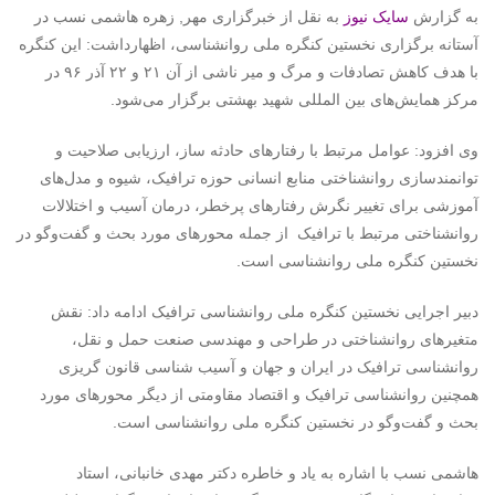
به گزارش
سایک نیوز
به نقل از خبرگزاری مهر, زهره هاشمی نسب در
آستانه برگزاری نخستین کنگره ملی روانشناسی، اظهارداشت: این کنگره
با هدف کاهش تصادفات و مرگ و میر ناشی از آن ۲۱ و ۲۲ آذر ۹۶ در
مرکز همایش‌های بین المللی شهید بهشتی برگزار می‌شود.
وی افزود: عوامل مرتبط با رفتارهای حادثه ساز، ارزیابی صلاحیت و
توانمندسازی روانشناختی منابع انسانی حوزه ترافیک، شیوه و مدل‌های
آموزشی برای تغییر نگرش رفتارهای پرخطر، درمان آسیب و اختلالات
روانشناختی مرتبط با ترافیک از جمله محورهای مورد بحث و گفت‌وگو در
نخستین کنگره ملی روانشناسی است.
دبیر اجرایی نخستین کنگره ملی روانشناسی ترافیک ادامه داد: نقش
متغیرهای روانشناختی در طراحی و مهندسی صنعت حمل و نقل،
روانشناسی ترافیک در ایران و جهان و آسیب شناسی قانون گریزی
همچنین روانشناسی ترافیک و اقتصاد مقاومتی از دیگر محورهای مورد
بحث و گفت‌وگو در نخستین کنگره ملی روانشناسی است.
هاشمی نسب با اشاره به یاد و خاطره دکتر مهدی خانبانی، استاد