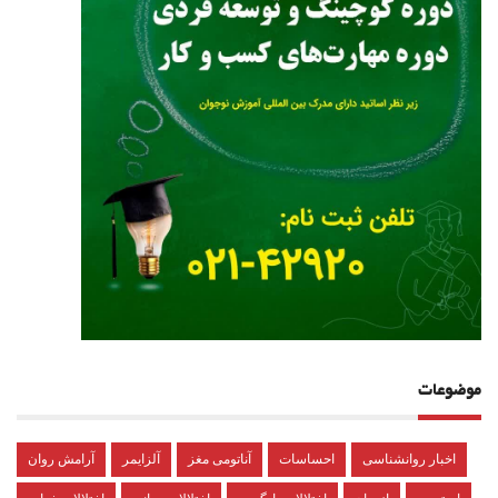
موضوعات
اخبار روانشناسی
احساسات
آناتومی مغز
آلزایمر
آرامش روان