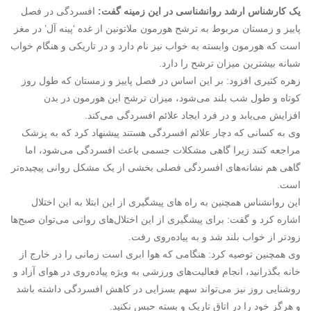
یک کارشناس ارشد
روانشناسی
در این زمینه گفت:
افسردگی در فصل
پاییز و زمستان مربوط به ترشح هورمون ملاتونین از غده ‘پینه آل’ در مغز
است که هورمون وابسته به خواب نیز نام دارد و در تاریکی و هنگام خواب
شبانه بیشترین میزان ترشح را دارد.
زهره کثیری افزود: بر این اساس در فصل پاییز و زمستان که طول روز
کوتاه و طول شب بلند می‌شود، میزان ترشح این هورمون در بدن
افزایش می‌یابد و در فرد ایجاد علائم افسردگی می‌کند.
وی به کسانی که دچار علائم افسردگی هستند پیشنهاد کرد که به پزشک
مراجعه کنند زیرا گاهی مشکلات جسمی باعث افسردگی می‌شود، اما
گاهی هم نشانه‌های افسردگی فصلی بخشی از یک مشکل روانی پیچیده‌تر
است.
این روانشناس همچنین به ‌راه های پیشگیری از این ابتلا به این اختلال
اشاره کرد و گفت: برای پیشگیری از این اختلال‌های روانی می‌توان صبح‌ها
زودتر از خواب بلند شد و به پیاده‌روی رفت.
وی همچنین توصیه کرد: هنگامی که هوا ابری است زمانی را در خارج از
خانه بگذرانید، انجام فعالیت‌های ورزشی به ویژه پیاده‌روی در هوای آزاد و
روشنایی روز نیز می‌تواند سهم بسزایی در کاهش افسردگی داشته باشد
و هرگز خود را در اتاق تاریک و بسته حبس نکنید.