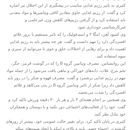
کثیری به تاثیر رژیم غذایی مناسب در پیشگیری از این اختلال نیز اشاره
کرد و گفت: از رژیم غذایی حاوی مقادیر کافی ویتامین‌ها و مواد معدنی
باید استفاده کرد و از گرفتن رژیم‌های کاهش وزن غیرعلمی و
غیرکارشناسی خودداری شود.
وی کمبود آهن، امگا ۳ و اسیدفولیک را که تاثیر مستقیم با بروز علائم
افسردگی دارد را مهم دانست و گفت: هر چه بیشتر باید به رژیم غذایی‌
اهمیت داد و برای رهایی از اختلالات خلق و خوی تا می‌توانید از سبزی و
میوه استفاده کنید.
این روانشناس، مصرف ویتامین گروه B را که در گوشت قرمز، جگر،
تخم مرغ، غلات، دانه‌های خوراکی و ماهی یافت می‌شود را از جمله مواد
مهم در رژیم غذایی‌ برشمرد و گفت: مصرف قهوه و شکر را در روز باید
کاهش داد زیرا شکر از تاثیر ویتامین گروه B در بدن می‌کاهد و علائم
افسردگی را شدت می‌بخشد.
وی همچنین بر انجام هفته‌ای ۳ بار و هر بار ۳۰ دقیقه ورزش تاکید کرد و
گفت: خود را از فعالیت‌های اجتماعی دور نکنید و با دوستان و همفکران
خود تبادل ‌نظر کنید.
کثیری در پایان تاکید کرد: برای تغییر حالت عمومی‌ خود، بیشتر از روزهای
گذشته در اجتماع حضور یابید و بالاخره اینکه با اتخاذ شیوه‌های سالم