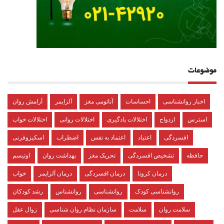
موضوعات
اخبار روانشناسی
احساسات
آناتومی مغز
آلزایمر
آرامش روان
استرس
ازدواج
اختلالات یادگیری
اختلالات روانی
اختلالات خواب
افسردگی
اعتیاد
اعتماد به نفس
اضطراب
اسکیزوفرنی
حافظه
تشخیص افسردگی
تحریک مغز
بهداشت روان
اوتیسم
درمان کرونا
درمان افسردگی
درمان آلزایمر
خواب
روانشناسی کودک
روانشناسی
روانشناس
رشد کودکان
سلامت روان
سلامت
سازمان نظام روان شناسی
زوال عقل