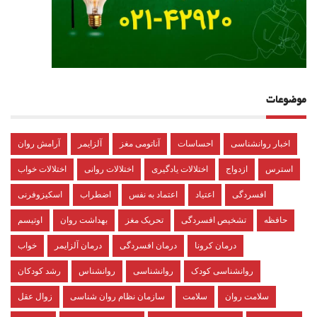
موضوعات
اخبار روانشناسی
احساسات
آناتومی مغز
آلزایمر
آرامش روان
استرس
ازدواج
اختلالات یادگیری
اختلالات روانی
اختلالات خواب
افسردگی
اعتیاد
اعتماد به نفس
اضطراب
اسکیزوفرنی
حافظه
تشخیص افسردگی
تحریک مغز
بهداشت روان
اوتیسم
درمان کرونا
درمان افسردگی
درمان آلزایمر
خواب
روانشناسی کودک
روانشناسی
روانشناس
رشد کودکان
سلامت روان
سلامت
سازمان نظام روان شناسی
زوال عقل