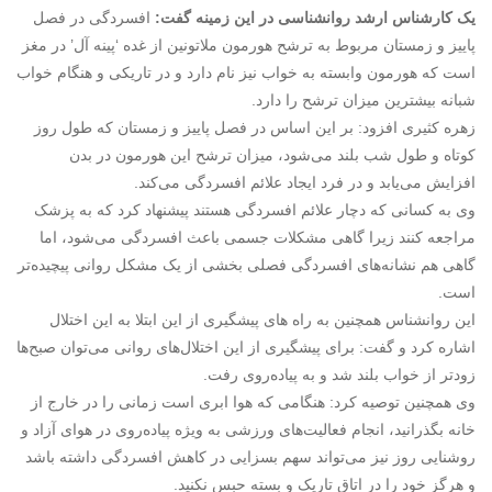
یک کارشناس ارشد
روانشناسی
در این زمینه گفت:
افسردگی در فصل
پاییز و زمستان مربوط به ترشح هورمون ملاتونین از غده ‘پینه آل’ در مغز
است که هورمون وابسته به خواب نیز نام دارد و در تاریکی و هنگام خواب
شبانه بیشترین میزان ترشح را دارد.
زهره کثیری افزود: بر این اساس در فصل پاییز و زمستان که طول روز
کوتاه و طول شب بلند می‌شود، میزان ترشح این هورمون در بدن
افزایش می‌یابد و در فرد ایجاد علائم افسردگی می‌کند.
وی به کسانی که دچار علائم افسردگی هستند پیشنهاد کرد که به پزشک
مراجعه کنند زیرا گاهی مشکلات جسمی باعث افسردگی می‌شود، اما
گاهی هم نشانه‌های افسردگی فصلی بخشی از یک مشکل روانی پیچیده‌تر
است.
این روانشناس همچنین به ‌راه های پیشگیری از این ابتلا به این اختلال
اشاره کرد و گفت: برای پیشگیری از این اختلال‌های روانی می‌توان صبح‌ها
زودتر از خواب بلند شد و به پیاده‌روی رفت.
وی همچنین توصیه کرد: هنگامی که هوا ابری است زمانی را در خارج از
خانه بگذرانید، انجام فعالیت‌های ورزشی به ویژه پیاده‌روی در هوای آزاد و
روشنایی روز نیز می‌تواند سهم بسزایی در کاهش افسردگی داشته باشد
و هرگز خود را در اتاق تاریک و بسته حبس نکنید.