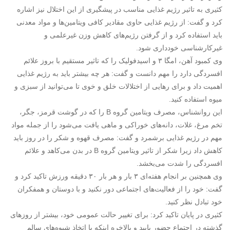
کثیری به تاثیر رژیم غذایی مناسب در پیشگیری از این اختلال نیز اشاره
کرد و گفت: از رژیم غذایی حاوی مقادیر کافی ویتامین‌ها و مواد معدنی
باید استفاده کرد و از گرفتن رژیم‌های کاهش وزن غیرعلمی و
غیرکارشناسی خودداری شود.
وی کمبود آهن، امگا ۳ و اسیدفولیک را که تاثیر مستقیم با بروز علائم
افسردگی دارد را مهم دانست و گفت: هر چه بیشتر باید به رژیم غذایی‌
اهمیت داد و برای رهایی از اختلالات خلق و خوی تا می‌توانید از سبزی و
میوه استفاده کنید.
این روانشناس، مصرف ویتامین گروه B را که در گوشت قرمز، جگر،
تخم مرغ، غلات، دانه‌های خوراکی و ماهی یافت می‌شود را از جمله مواد
مهم در رژیم غذایی‌ برشمرد و گفت: مصرف قهوه و شکر را در روز باید
کاهش داد زیرا شکر از تاثیر ویتامین گروه B در بدن می‌کاهد و علائم
افسردگی را شدت می‌بخشد.
وی همچنین بر انجام هفته‌ای ۳ بار و هر بار ۳۰ دقیقه ورزش تاکید کرد و
گفت: خود را از فعالیت‌های اجتماعی دور نکنید و با دوستان و همفکران
خود تبادل ‌نظر کنید.
کثیری در پایان تاکید کرد: برای تغییر حالت عمومی‌ خود، بیشتر از روزهای
گذشته در اجتماع حضور یابید و بالاخره اینکه با اتخاذ شیوه‌های سالم