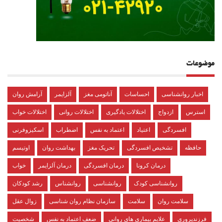
موضوعات
اخبار روانشناسی
احساسات
آناتومی مغز
آلزایمر
آرامش روان
استرس
ازدواج
اختلالات یادگیری
اختلالات روانی
اختلالات خواب
افسردگی
اعتیاد
اعتماد به نفس
اضطراب
اسکیزوفرنی
حافظه
تشخیص افسردگی
تحریک مغز
بهداشت روان
اوتیسم
درمان کرونا
درمان افسردگی
درمان آلزایمر
خواب
روانشناسی کودک
روانشناسی
روانشناس
رشد کودکان
سلامت روان
سلامت
سازمان نظام روان شناسی
زوال عقل
فرزندپروری
علایم بیماری های روانی
ضعف اعتماد به نفس
شخصیت