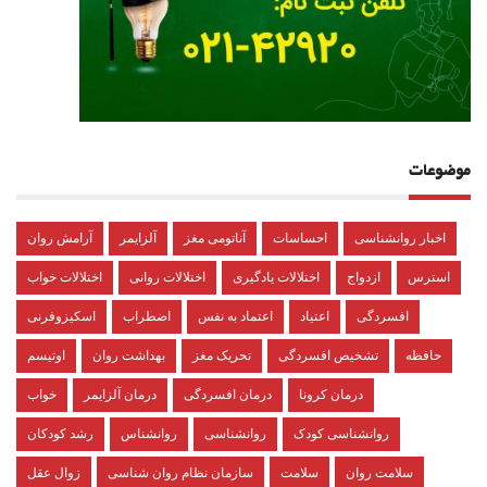
موضوعات
اخبار روانشناسی
احساسات
آناتومی مغز
آلزایمر
آرامش روان
استرس
ازدواج
اختلالات یادگیری
اختلالات روانی
اختلالات خواب
افسردگی
اعتیاد
اعتماد به نفس
اضطراب
اسکیزوفرنی
حافظه
تشخیص افسردگی
تحریک مغز
بهداشت روان
اوتیسم
درمان کرونا
درمان افسردگی
درمان آلزایمر
خواب
روانشناسی کودک
روانشناسی
روانشناس
رشد کودکان
سلامت روان
سلامت
سازمان نظام روان شناسی
زوال عقل