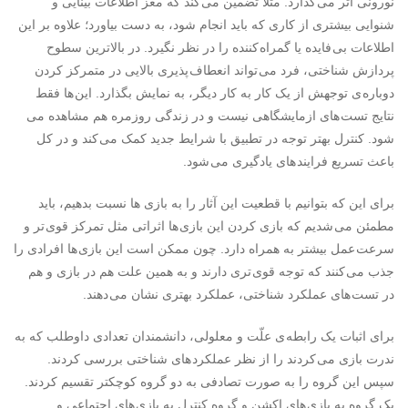
نورونی اثر می گذارد. مثلا تضمین می کند که مغز اطلاعات بینایی و
شنوایی بیشتری از کاری که باید انجام شود، به دست بیاورد؛ علاوه بر این
اطلاعات بی فایده یا گمراه کننده را در نظر نگیرد. در بالاترین سطوح
پردازش شناختی، فرد می تواند انعطاف پذیری بالایی در متمرکز کردن
دوباره ی توجهش از یک کار به کار دیگر، به نمایش بگذارد. این ها فقط
نتایج تست های ازمایشگاهی نیست و در زندگی روزمره هم مشاهده می
شود. کنترل بهتر توجه در تطبیق با شرایط جدید کمک می کند و در کل
باعث تسریع فرایند های یادگیری می شود.
برای این که بتوانیم با قطعیت این آثار را به بازی ها نسبت بدهیم، باید
مطمئن می شدیم که بازی کردن این بازی ها اثراتی مثل تمرکز قوی تر و
سرعت عمل بیشتر به همراه دارد. چون ممکن است این بازی ها افرادی را
جذب می کنند که توجه قوی تری دارند و به همین علت هم در بازی و هم
در تست های عملکرد شناختی، عملکرد بهتری نشان می دهند.
برای اثبات یک رابطه ی علّت و معلولی، دانشمندان تعدادی داوطلب که به
ندرت بازی می کردند را از نظر عملکرد های شناختی بررسی کردند.
سپس این گروه را به صورت تصادفی به دو گروه کوچکتر تقسیم کردند.
یک گروه به بازی های اکشن و گروه کنترل به بازی های اجتماعی و