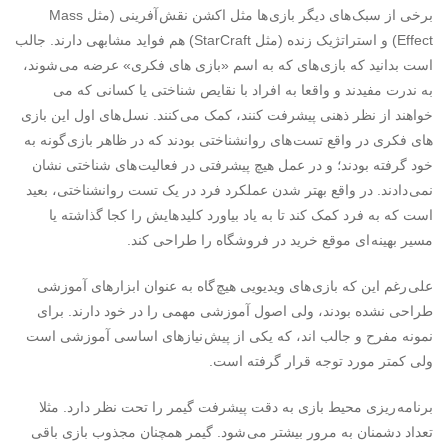
برخی از سبک های دیگر بازی ها مثل اکشن نقش آفرینی (مثل Mass
Effect) و استراتژیک زنده (مثل StarCraft) هم فواید مشابهی دارند. جالب
است بدانید که بازی های که به اسم «بازی های فکری» عرضه می شوند،
به ندرت مفیدند و واقعا به افراد با نقایص شناختی یا کسانی که می
خواهند از نظر ذهنی پیشرفت کنند، کمک می کنند. نسل های اول این بازی
های فکری در واقع تست های روانشناختی بودند که در ظاهر بازی گونه به
خود گرفته بودند؛ و در عمل هیچ پیشرفتی در فعالیت های شناختی نشان
نمی دادند. در واقع بهتر شدن عملکرد فرد در یک تست روانشناختی، بعید
است که به فرد کمک کند تا به یاد بیاورد کلید هایش را کجا گذاشته یا
مسیر بهینه ای موقع خرید در فروشگاه را طراحی کند.
علی رغم این که بازی های ویدیویی هیچ گاه به عنوان ابزارهای آموزشی
طراحی نشده بودند، ولی اصول آموزشی مهمی را در خود دارند. برای
نمونه مفرح و جالب اند، که یکی از پیش نیازهای اساسی آموزشی است
ولی کمتر مورد توجه قرار گرفته است.
برنامه ریزی محیط بازی به دقت پیشرفت گیمر را تحت نظر دارد. مثلا
تعداد دشمنان به مرور بیشتر می شود. گیمر همچنان مجذوب بازی باقی