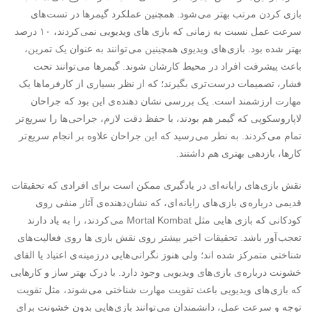
بازی کردن مرتب بهتر می شود. همچنین عملکرد گیمرها در تست های
سرعت عمل نسبت به زمانی که بازی های ویدیویی نمی کردند، ۱۰ درصد
بهتر شده بود. بازی های ویدیوی همچینین می توانند به عنوان یک تمرین،
باعث پیشرفت افراد در محیط کارشان شوند. گیمرها می توانند تحت
فشار، تصمیمات درست تری بگیرند؛ که از نظر بسیاری از کارفرما ها یک
مهارت ارزشمند است. یک بررسی نشان دهنده ی این بود که جراحان
لاپاروسکوپی که گیمر هم بودند، با حفظ دقت لازم، جراحی ها را سریع تر
تمام می کردند. به نطر می رسید که این جراحان علاوه بر انجام سریع تر
کارها، بازدهی بهتری هم داشتند.
نقش بازی های رایانه ای در یادگیری ممکن است برای افرادی که تحقیقات
قدیمی درباره ی بازی های رایانه ای، که نشان دهنده ی آثار منفی روی
کودکانی که بازی هایی مثل Mortal Kombat می کردند، را به یاد دارند
تعجب آور باشد. تحقیقات اخیر بیشتر روی نقش بازی ها روی فعالیت های
شناختی متمرکز شده اند؛ ولی هنوز نگرانی هایی درزمینه ی اعتیاد یا القای
خشونت درباره ی بازی های ویدیویی وجود دارد. با درک بهتر ساز و کارهایی
که بازی های ویدیویی باعث تقویت مهارت شناختی می شوند، مثل تقویت
توجه و سرعت عمل، دانشمندان می توانند بازی هایی بدون خشونت برای