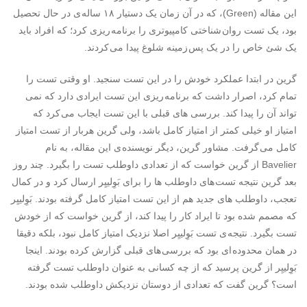
این مقاله (Green)، که در آن زمان یک دستیار ۱۸ ساله ی در حال تحصیل
بود، یک تست روان شناختی کامپیوتری را برنامه ریزی کرد؛ که افراد باید
یک شئ خاص را در یک پس زمینه شلوغ پیدا می کردند.
گرین در ابتدا عملکرد خودش را در این تست سنجید. او وقتی تست را
تمام کرد، اصرار داشت که برنامه ریزی این تست ایرادی دارد که نمی
تواند آن را پیدا کند. بررسی های قبلی با این تست ایجاب می کرد که
امتیاز او خیلی کمتر از امتیاز کامل باشد، ولی گرین هربار از تست امتیاز
کامل می گرفت. مشاور گرین، دیگر نویسنده ی این مقاله، به نام
Bavelier از گرین خواست که از تعدادی داوطلب تست را بگیرد. چند روز
بعد گرین نتیجه تست های داوطلب ها را برای بَوِلییِر ارسال کرد و در کمال
تعجب، داوطلب های جدید هم از این تست امتیاز کامل گرفته بودند. بَوِلییِر
که مصمم شده بود تا ایراد کار را پیدا کند، از گرین خواست که از خودش
تست بگیرد. نتیجه ی تست بَوِلییِر اصلا نزدیک امتیاز کامل نبود، بلکه دقیقا
در همان محدوده ای بود که بررسی های قبلی گزارش کرده بودند. اینجا
بَوِلییِر از گرین پرسید که از چه کسانی به عنوان داوطلب تست گرفته
است؟ گرین گفت که تعدادی از دوستان نزدیکش داوطلب شده بودند.