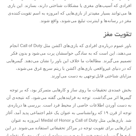
افرادی که آسیب های مغزی یا مشکلات شناختی دارند، بسازند. این بازی
ها می توانند بسیار مفیدتر از بازی هایی که امروزه به اسم تقویت کننده ی
مغز در رسانه ها و اینترنت تبلیغ می شوند، واقع شوند.
تقویت مغز
باور عموم درباره ی افرادی که بازی های اکشن مثل Call of Duty انجام
می دهند، این است که به سادگی حواسشان پرت می شود و بدون فکر
تصمیم می گیرند. مطالعات ما خلاف این باور را نشان می دهند. گیمرهایی
که در دنیای غیرواقعی بازی های اکشن با ریتم سریع غرق می شوند،
مزایای شناختی قابل توجهی به دست می آورند.
بخش عمده ی تحقیقات ما روی ساز و کارهایی متمرکز بود، که بر توجه
گیمرها اثر می گذاشت. توجه به فرایند هایی گفته می شود، که نتیجه ی آن
به دست آوردن اطلاعات خاصی از محیط فرد است. بررسی ها درباره ی
توجه از قرن ۱۹ که روانشناسی به عنوان یک علم اجتماعی پدید آمد، آغاز
شد. بازی هایی مثل Call of Duty و Medal of Honor امروزه به عنوان
ابزار هایی برای تقویت توجه در مراکز تحقیقاتی استفاده می شوند. در این
بازی ها گیمر باید توجه خود را به صورت مداوم از تمرکز روی یک نقطه از