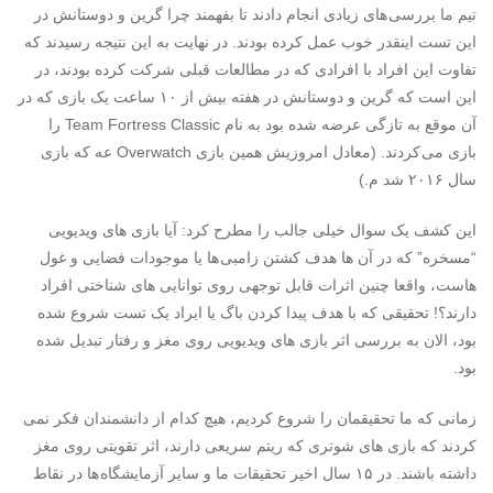
تیم ما بررسی های زیادی انجام دادند تا بفهمند چرا گرین و دوستانش در
این تست اینقدر خوب عمل کرده بودند. در نهایت به این نتیجه رسیدند که
تفاوت این افراد با افرادی که در مطالعات قبلی شرکت کرده بودند، در
این است که گرین و دوستانش در هفته بیش از ۱۰ ساعت یک بازی که در
آن موقع به تازگی عرضه شده بود به نام Team Fortress Classic را
بازی می کردند. (معادل امروزیش همین بازی Overwatch عه که بازی
سال ۲۰۱۶ شد م.)
این کشف یک سوال خیلی جالب را مطرح کرد: آیا بازی های ویدیویی
“مسخره” که در آن ها هدف کشتن زامبی ها یا موجودات فضایی و غول
هاست، واقعا چنین اثرات قابل توجهی روی توانایی های شناختی افراد
دارند؟! تحقیقی که با هدف پیدا کردن باگ یا ایراد یک تست شروع شده
بود، الان به بررسی اثر بازی های ویدیویی روی مغز و رفتار تبدیل شده
بود.
زمانی که ما تحقیقمان را شروع کردیم، هیچ کدام از دانشمندان فکر نمی
کردند که بازی های شوتری که ریتم سریعی دارند، اثر تقویتی روی مغز
داشته باشند. در ۱۵ سال اخیر تحقیقات ما و سایر آزمایشگاه ها در نقاط