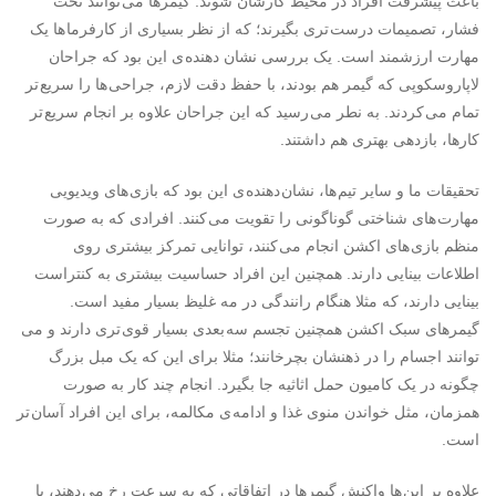
باعث پیشرفت افراد در محیط کارشان شوند. گیمرها می توانند تحت
فشار، تصمیمات درست تری بگیرند؛ که از نظر بسیاری از کارفرما ها یک
مهارت ارزشمند است. یک بررسی نشان دهنده ی این بود که جراحان
لاپاروسکوپی که گیمر هم بودند، با حفظ دقت لازم، جراحی ها را سریع تر
تمام می کردند. به نطر می رسید که این جراحان علاوه بر انجام سریع تر
کارها، بازدهی بهتری هم داشتند.
تحقیقات ما و سایر تیم ها، نشان دهنده ی این بود که بازی های ویدیویی
مهارت های شناختی گوناگونی را تقویت می کنند. افرادی که به صورت
منظم بازی های اکشن انجام می کنند، توانایی تمرکز بیشتری روی
اطلاعات بینایی دارند. همچنین این افراد حساسیت بیشتری به کنتراست
بینایی دارند، که مثلا هنگام رانندگی در مه غلیظ بسیار مفید است.
گیمرهای سبک اکشن همچنین تجسم سه بعدی بسیار قوی تری دارند و می
توانند اجسام را در ذهنشان بچرخانند؛ مثلا برای این که یک مبل بزرگ
چگونه در یک کامیون حمل اثاثیه جا بگیرد. انجام چند کار به صورت
همزمان، مثل خواندن منوی غذا و ادامه ی مکالمه، برای این افراد آسان تر
است.
علاوه بر این ها واکنش گیمرها در اتفاقاتی که به سرعت رخ می دهند، با