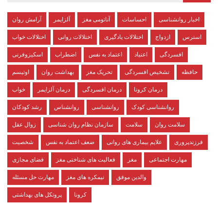
اخبار روانشناسی
احساسات
آناتومی مغز
آلزایمر
آرامش روان
استرس
ازدواج
اختلالات یادگیری
اختلالات روانی
اختلالات خواب
افسردگی
اعتیاد
اعتماد به نفس
اضطراب
اسکیزوفرنی
حافظه
تشخیص افسردگی
تحریک مغز
بهداشت روان
اوتیسم
درمان کرونا
درمان افسردگی
درمان آلزایمر
خواب
روانشناسی کودک
روانشناسی
روانشناس
رشد کودکان
سلامت روان
سلامت
سازمان نظام روان شناسی
زوال عقل
فرزندپروری
علایم بیماری های روانی
ضعف اعتماد به نفس
شخصیت
مهارت اجتماعی
مغز
فعالیت های شناختی مغز
فضای مجازی
والدین موفق
نیمکره های مغز
مهارت حل مسئله
کرونا
پروتکل های بهداشتی