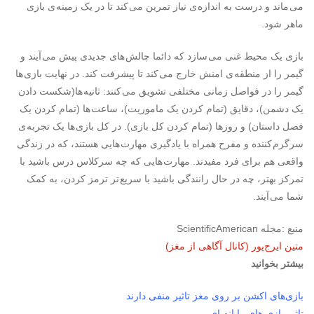
می ماند و درست به اندازه ی نیاز تمرین می کند تا در یک زمینه ی بازی
ماهر شود.
بازی یک محیط غنی می سازد که دائما چالش های جدیدی پیش می آیند و
گیمر را از منطقه ی امنش خارج می کند تا پیشرفت کند. در نهایت بازی ها
گیمر را در فواصل زمانی مختلفی تشویق می کنند: ثانیه ها(شکست دادن
یک دشمن)، دقایق (تمام کردن یک ماموریت)، ساعت ها (تمام کردن یک
فصل داستان) و روزها (تمام کردن کل بازی). در کل بازی ها یک تجربه ی
سرگرم کننده و مفرح همراه با یادگیری مهارت هایی هستند، که در زندگی
واقعی هم برای فرد مفیدند. مهارت هایی که چه سرکلاس درس باشید با
تمرکز بهتر، چه در حال رانندگی باشید با سریع تر ترمز کردن، به کمک
شما می آیند.
منبع :مجله ScientificAmerican
متین ایرج‌پور (کانال آگاهی از مغز)
بیشتر بخوانید
بازی‌های اکشن بر روی مغز تاثیر منفی دارند
تاثیر بازی های رایانه ای