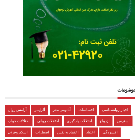
موضوعات
اخبار روانشناسی
احساسات
آناتومی مغز
آلزایمر
آرامش روان
استرس
ازدواج
اختلالات یادگیری
اختلالات روانی
اختلالات خواب
افسردگی
اعتیاد
اعتماد به نفس
اضطراب
اسکیزوفرنی