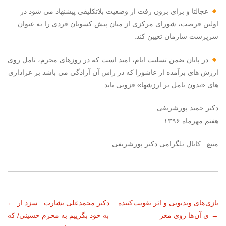
عجالتا و برای برون رفت از وضعیت بلاتکلیفی پیشنهاد می شود در
اولین فرصت، شورای مرکزی از میان پیش کسوتان فردی را به عنوان
سرپرست سازمان تعیین کند.
در پایان ضمن تسلیت ایام، امید است که در روزهای محرم، تامل روی
ارزش های برآمده از عاشورا که در راس آن آزادگی می باشد بر عزاداری
های «بدون تامل بر ارزشها» فزونی یابد.
دکتر حمید پورشریفی
هفتم مهرماه ۱۳۹۶
منبع : کانال تلگرامی دکتر پورشریفی
ناوبری
بازی های ویدیویی و اثر تقویت کننده
دکتر محمدعلی بشارت : سزد ار
←
→
ی آن ها روی مغز
به خود بگرییم به محرم حسینی/ که
نوشته