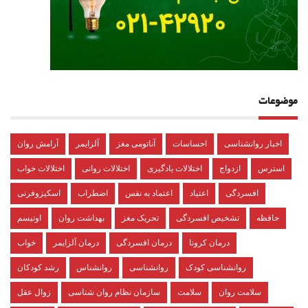
موضوعات
اخبار روانشناسی
احساسات
آناتومی مغز
آلزایمر
آرامش روان
استرس
ازدواج
اختلالات یادگیری
اختلالات روانی
اختلالات خواب
افسردگی
اعتیاد
اعتماد به نفس
اضطراب
اسکیزوفرنی
حافظه
تشخیص افسردگی
تحریک مغز
بهداشت روان
اوتیسم
درمان کرونا
درمان افسردگی
درمان آلزایمر
خواب
روانشناسی کودک
روانشناسی
روانشناس
رشد کودکان
سلامت روان
سلامت
سازمان نظام روان شناسی
زوال عقل