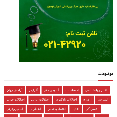
موضوعات
اخبار روانشناسی
احساسات
آناتومی مغز
آلزایمر
آرامش روان
استرس
ازدواج
اختلالات یادگیری
اختلالات روانی
اختلالات خواب
افسردگی
اعتیاد
اعتماد به نفس
اضطراب
اسکیزوفرنی