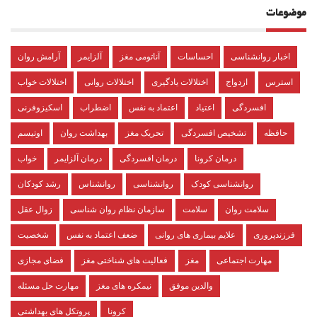
موضوعات
اخبار روانشناسی
احساسات
آناتومی مغز
آلزایمر
آرامش روان
استرس
ازدواج
اختلالات یادگیری
اختلالات روانی
اختلالات خواب
افسردگی
اعتیاد
اعتماد به نفس
اضطراب
اسکیزوفرنی
حافظه
تشخیص افسردگی
تحریک مغز
بهداشت روان
اوتیسم
درمان کرونا
درمان افسردگی
درمان آلزایمر
خواب
روانشناسی کودک
روانشناسی
روانشناس
رشد کودکان
سلامت روان
سلامت
سازمان نظام روان شناسی
زوال عقل
فرزندپروری
علایم بیماری های روانی
ضعف اعتماد به نفس
شخصیت
مهارت اجتماعی
مغز
فعالیت های شناختی مغز
فضای مجازی
والدین موفق
نیمکره های مغز
مهارت حل مسئله
کرونا
پروتکل های بهداشتی