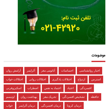
موضوعات
اخبار روانشناسی
احساسات
آناتومی مغز
آلزایمر
آرامش روان
استرس
ازدواج
اختلالات یادگیری
اختلالات روانی
اختلالات خواب
افسردگی
اعتیاد
اعتماد به نفس
اضطراب
اسکیزوفرنی
حافظه
تشخیص افسردگی
تحریک مغز
بهداشت روان
اوتیسم
درمان کرونا
درمان افسردگی
درمان آلزایمر
خواب