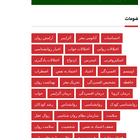
ضوعات
احساسات
آناتومی مغز
آلزایمر
آرامش روان
اختلالات روانی
اختلالات خواب
اخبار روانشناسی
اسکیزوفرنی
استرس
ازدواج
اختلالات یادگیری
اوتیسم
افسردگی
اعتیاد
اعتماد به نفس
اضطراب
حافظه
تشخیص افسردگی
تحریک مغز
بهداشت روان
درمان کرونا
درمان افسردگی
درمان آلزایمر
خواب
روانشناسی کودک
روانشناسی
روانشناس
رشد کودکان
سلامت
سازمان نظام روان شناسی
زوال عقل
ضعف اعتماد به نفس
شخصیت
سلامت روان
فضای مجازی
فرزندپروری
علایم بیماری های روانی