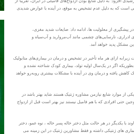
ی افزود: به‌ دلیل شایع بودن ازدواج‌های فامیلی در ایران، تقریباً از
متابولیک ارثی است که به‌ دلیل عدم تشخیص به‌ موقع، در آینده با عوارض شدیدی
پیشگیری از معلولیت ها، ادامه داد: ضایعات شدید مغزی،
دراری، نارسایی‌های چشمی‌ مانند آب‌مروارید و آب‌سیاه و
این مشکل پدید خواهد آمد.
یرابه ازای هر ماه تأخیر در تشخیص و درمان در بیماری‌های متابولیک
۵/۴ واحد کاهش می‌یابد. بطوریکه اگر در یک‌سال اولیه تولد، بیماری کودک شناخته نشده و
ریب هوشی کودک کاهش یافته و درمان وی در آینده با مشکلات بیشتری روبه‌رو خواهد
کی از موارد شایع نیازمن مشاوره ژنتیک هستند شاید بهتر باشد در
ین حتی افرادی که با هم فامیل نیستند نیز بهتر است قبل از ازدواج
د با یکدیگر در هر حالت مثل دختر خاله پسر خاله ، نوه عمو، دختر
اری های ژنتیکی داشته و فقط مشاورین ژنتیک در این زمینه می