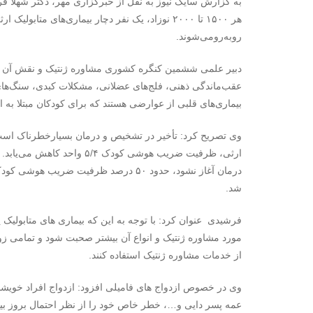
به گزارش سایک نیوز به نقل از خبرگزاری مهر، دکتر شهلا فرشید
هر ۱۵۰۰ تا ۲۰۰۰ نوزاد، یک نفر دچار بیماری‌های 
روبه‌رومی‌شوند.
دبیر علمی ششمین کنگره کشوری مشاوره ژنتیک و نقش آن در 
عقب‌ماندگی ذهنی، فلج‌های عضلانی، مشکلات کبدی، سنگ‌های ا
بیماری‌های قلبی از عوارضی هستند که برای کودکان مبتلا به 
وی تصریح کرد: تأخیر در تشخیص و درمان بسیارخطرناک است ز
ارثی، ظرفیت ضریب هوشی کودک 
درمان آغاز نشود، حدود ۵۰ درصد ظرفیت ض
شد.
فرشیدی عنوان کرد: با توجه به این که بیماری های متابولیک ی
مورد مشاوره ژنتیک و انواع آن بیشتر صحبت شود و تمامی زوج
از خدمات مشاوره ژنتیک استفاده کنند.
وی در خصوص ازدواج های فامیلی افزود: ازدواج افراد خویشاون
عمه پسر دایی و…، خطر خاص خود را از نظر احتمال بروز بیم