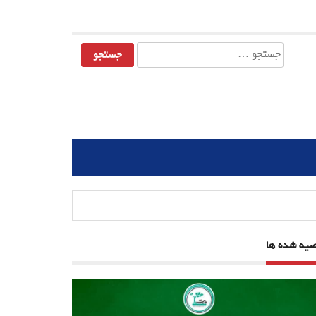
جستجو
برای:
صیه شده ها