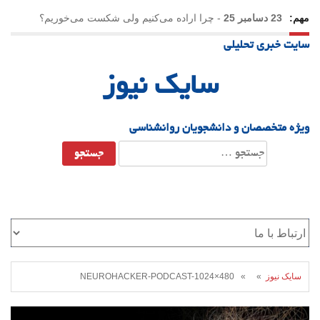
مهم:
23 دسامبر 25
-
چرا اراده می‌کنیم ولی شکست می‌خوریم؟
سایت خبری تحلیلی
21 دسامبر 25
-
یلدا؛ نماد تاب‌آوری اجتماعی در روزگار دشوار
سایک نیوز
ویژه متخصصان و دانشجویان روانشناسی
جستجو
برای:
سایک نیوز
» » NEUROHACKER-PODCAST-1024×480