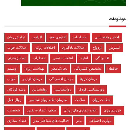
موضوعات
اخبار روانشناسی
احساسات
آناتومی مغز
آلزایمر
آرامش روان
استرس
ازدواج
اختلالات یادگیری
اختلالات روانی
اختلالات خواب
افسردگی
اعتیاد
اعتماد به نفس
اضطراب
اسکیزوفرنی
حافظه
تشخیص افسردگی
تحریک مغز
بهداشت روان
اوتیسم
درمان کرونا
درمان افسردگی
درمان آلزایمر
خواب
روانشناسی کودک
روانشناسی
روانشناس
رشد کودکان
سلامت روان
سلامت
سازمان نظام روان شناسی
زوال عقل
فرزندپروری
علایم بیماری های روانی
ضعف اعتماد به نفس
شخصیت
مهارت اجتماعی
مغز
فعالیت های شناختی مغز
فضای مجازی