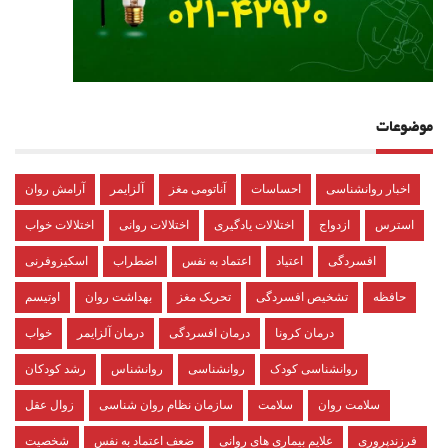
موضوعات
اخبار روانشناسی
احساسات
آناتومی مغز
آلزایمر
آرامش روان
استرس
ازدواج
اختلالات یادگیری
اختلالات روانی
اختلالات خواب
افسردگی
اعتیاد
اعتماد به نفس
اضطراب
اسکیزوفرنی
حافظه
تشخیص افسردگی
تحریک مغز
بهداشت روان
اوتیسم
درمان کرونا
درمان افسردگی
درمان آلزایمر
خواب
روانشناسی کودک
روانشناسی
روانشناس
رشد کودکان
سلامت روان
سلامت
سازمان نظام روان شناسی
زوال عقل
فرزندپروری
علایم بیماری های روانی
ضعف اعتماد به نفس
شخصیت