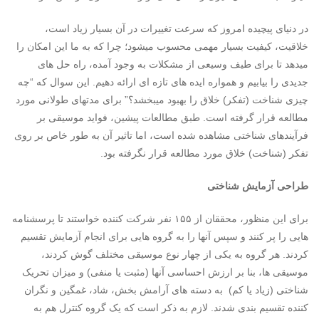
در دنیای پیچیده امروز که سرعت تغییرات در آن بسیار زیاد است،
خلاقیت، کیفیت بسیار مهمی محسوب میشود؛ چرا که به ما این امکان را
میدهد تا برای طیف وسیعی از مشکلات به وجود آمده، راه حل های
جدیدی را بیابیم و همواره ایده های تازه ای ارائه دهیم. این سوال که “چه
چیزی شناخت (تفکر) خلاق را بهبود میبخشد؟” برای مدتهای طولانی مورد
مطالعه قرار گرفته است. طبق مطالعات پیشین، فواید موسیقی بر
فرآیندهای شناختی مشاهده شده است، اما تاثیر آن به طور خاص بر روی
تفکر (شناخت) خلاق مورد مطالعه قرار نگرفته بود.
طراحی آزمایش شناختی
برای این منظور، محققان از ۱۵۵ نفر شرکت کننده خواستند تا پرسشنامه
هایی را پر کنند و سپس آنها را به گروه هایی برای انجام آزمایش تقسیم
کردند. هر گروه به یکی از چهار نوع موسیقی مختلف گوش کردند،
موسیقی ها، بنا بر ارزش احساسی آنها (مثبت یا منفی) و میزان تحریک
شناختی (زیاد یا کم) به دسته های آرامش بخش، شاد، غمگین و نگران
کننده تقسیم بندی شدند. لازم به ذکر است که یک گروه کنترل هم به