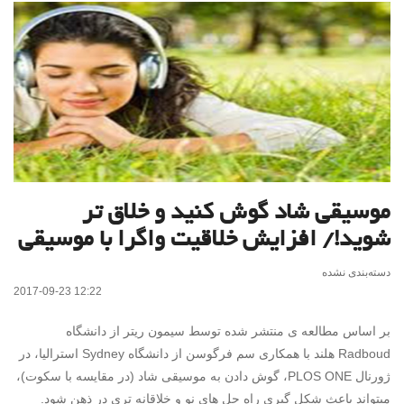
موسیقی شاد گوش کنید و خلاق تر
شوید!/ افزایش خلاقیت واگرا با موسیقی
دسته‌بندی نشده
2017-09-23 12:22
بر اساس مطالعه ی منتشر شده توسط سیمون ریتر از دانشگاه
Radboud هلند با همکاری سم فرگوسن از دانشگاه Sydney استرالیا، در
ژورنال PLOS ONE، گوش دادن به موسیقی شاد (در مقایسه با سکوت)،
میتواند باعث شکل گیری راه حل های نو و خلاقانه تری در ذهن شود.