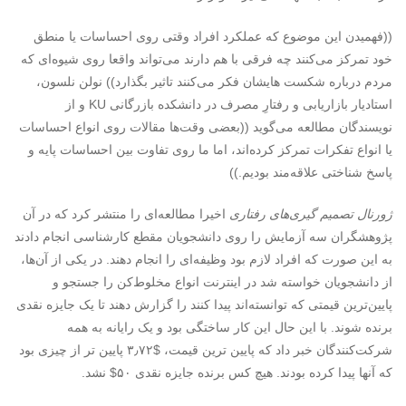
((فهمیدن این موضوع که عملکرد افراد وقتی روی احساسات یا منطق
خود تمرکز می‌کنند چه فرقی با هم دارند می‌تواند واقعا روی شیوه‌ای که
مردم درباره شکست هایشان فکر می‌کنند تاثیر بگذارد)) نولن نلسون،
استادیار بازاریابی و رفتارِ مصرف در دانشکده بازرگانی KU و از
نویسندگان مطالعه می‌گوید ((بعضی وقت‌ها مقالات روی انواع احساسات
یا انواع تفکرات تمرکز کرده‌اند، اما ما روی تفاوت بین احساسات پایه و
پاسخ شناختی علاقه‌مند بودیم.))
ژورنال تصمیم گیری‌های رفتاری
اخیرا مطالعه‌ای را منتشر کرد که در آن
پژوهشگران سه آزمایش را روی دانشجویان مقطع کارشناسی انجام دادند
به این صورت که افراد لازم بود وظیفه‌ای را انجام دهند. در یکی از آن‌ها،
از دانشجویان خواسته شد در اینترنت انواع مخلوط‌کن را جستجو و
پایین‌ترین قیمتی که توانسته‌اند پیدا کنند را گزارش دهند تا یک جایزه نقدی
برنده شوند. با این حال این کار ساختگی بود و یک رایانه به همه
شرکت‌کنندگان خبر داد که پایین ترین قیمت، $۳٫۷۲ پایین تر از چیزی بود
که آنها پیدا کرده بودند. هیچ کس برنده جایزه نقدی ۵۰$ نشد.