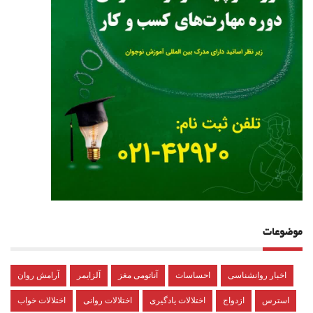
موضوعات
اخبار روانشناسی
احساسات
آناتومی مغز
آلزایمر
آرامش روان
استرس
ازدواج
اختلالات یادگیری
اختلالات روانی
اختلالات خواب