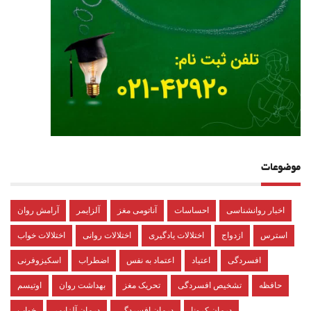
موضوعات
اخبار روانشناسی
احساسات
آناتومی مغز
آلزایمر
آرامش روان
استرس
ازدواج
اختلالات یادگیری
اختلالات روانی
اختلالات خواب
افسردگی
اعتیاد
اعتماد به نفس
اضطراب
اسکیزوفرنی
حافظه
تشخیص افسردگی
تحریک مغز
بهداشت روان
اوتیسم
درمان کرونا
درمان افسردگی
درمان آلزایمر
خواب