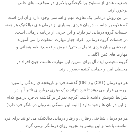
جمعیت عادی از سطوح برانگیختگی بالاتری در موقعیت های خاص
برخوردارند.
در این روش درمانی یک تفاوت مهم و اساسی وجود دارد و آن این است
که علاوه بر جلسات درمان فردی, بسیاری از درمان های دیالکتیک هر هفته
جلسات گروه درمانی نیز دارند و این جزیی از برنامه درمانی است.
در جلسات گروه درمانی, افراد چهار مهارت متفاوت را می آموزند :
اثربخشی میان فردی,تحمل سختی/پذیرش واقعیت,تنظیم هیجانی و
مهارت های ذهن آگاهی.
گروه محیطی ایده آل برای تمرین این مهارت هاست چون افراد در
محیطی امن و حمایت کننده حضور دارند.
هر دو درمان (CBT) و (DBT) گذشته فرد و تاریخچه ی زندگی را مورد
بررسی قرار می دهند تا فرد بتواند درک بهتری درباره ی تاثیر آنها در
شرایط کنونیش داشته باشد. اگرچه تمرکز بر گذشته ی فرد در هیچ کدام
از این درمان ها وجود ندارد ( البته این بستگی به روان درمانگر فرد دارد).
هر دو درمان شناختی رفتاری و رفتار درمانی دیالکتیک می توانند برای فرد
مناسب باشند و این بیشتر به تجربه روان درمانگر برمی گردد.