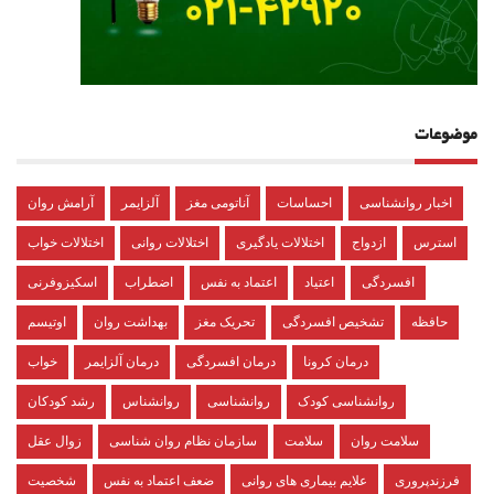
موضوعات
اخبار روانشناسی
احساسات
آناتومی مغز
آلزایمر
آرامش روان
استرس
ازدواج
اختلالات یادگیری
اختلالات روانی
اختلالات خواب
افسردگی
اعتیاد
اعتماد به نفس
اضطراب
اسکیزوفرنی
حافظه
تشخیص افسردگی
تحریک مغز
بهداشت روان
اوتیسم
درمان کرونا
درمان افسردگی
درمان آلزایمر
خواب
روانشناسی کودک
روانشناسی
روانشناس
رشد کودکان
سلامت روان
سلامت
سازمان نظام روان شناسی
زوال عقل
فرزندپروری
علایم بیماری های روانی
ضعف اعتماد به نفس
شخصیت