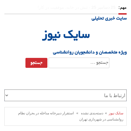
مهم:
23 دسامبر 25
-
چرا اراده می‌کنیم ولی شکست می‌خوریم؟
سایت خبری تحلیلی
21 دسامبر 25
-
یلدا؛ نماد تاب‌آوری اجتماعی در روزگار دشوار
سایک نیوز
ویژه متخصصان و دانشجویان روانشناسی
جستجو
برای:
سایک نیوز
» دسته‌بندی نشده » استقرار دبیرخانه مداخله در بحران نظام
روانشناسی در شهرداری تهران