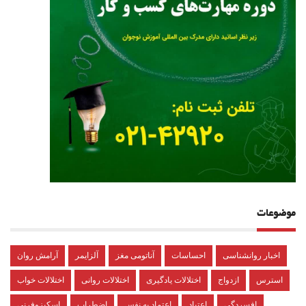
موضوعات
اخبار روانشناسی
احساسات
آناتومی مغز
آلزایمر
آرامش روان
استرس
ازدواج
اختلالات یادگیری
اختلالات روانی
اختلالات خواب
افسردگی
اعتیاد
اعتماد به نفس
اضطراب
اسکیزوفرنی