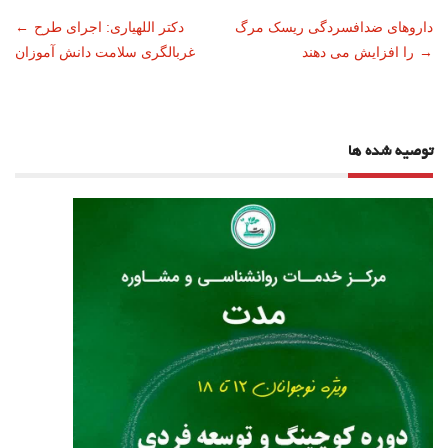
ناوبری
داروهای ضدافسردگی ریسک مرگ
دکتر اللهیاری: اجرای طرح
←
→
را افزایش می دهند
غربالگری سلامت دانش آموزان
نوشته
توصیه شده ها