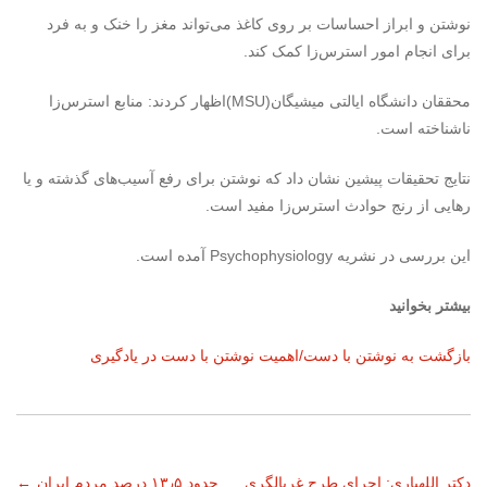
نوشتن و ابراز احساسات بر روی کاغذ می‌تواند مغز را خنک و به فرد
برای انجام امور استرس‌زا کمک کند.
محققان دانشگاه ایالتی میشیگان(MSU)اظهار کردند: منابع استرس‌زا
ناشناخته است.
نتایج تحقیقات پیشین نشان داد که نوشتن برای رفع آسیب‌های گذشته و یا
رهایی از رنج حوادث استرس‌زا مفید است.
این بررسی در نشریه Psychophysiology آمده است.
بیشتر بخوانید
بازگشت به نوشتن با دست/اهمیت نوشتن با دست در یادگیری
دکتر اللهیاری: اجرای طرح غربالگری
حدود ۱۳٫۵ درصد مردم ایران
←