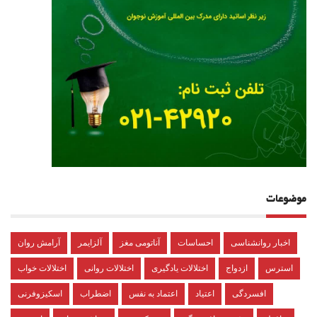
موضوعات
اخبار روانشناسی
احساسات
آناتومی مغز
آلزایمر
آرامش روان
استرس
ازدواج
اختلالات یادگیری
اختلالات روانی
اختلالات خواب
افسردگی
اعتیاد
اعتماد به نفس
اضطراب
اسکیزوفرنی