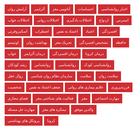
اخبار روانشناسی
احساسات
آناتومی مغز
آلزایمر
آرامش روان
استرس
ازدواج
اختلالات یادگیری
اختلالات روانی
اختلالات خواب
افسردگی
اعتیاد
اعتماد به نفس
اضطراب
اسکیزوفرنی
حافظه
تشخیص افسردگی
تحریک مغز
بهداشت روان
اوتیسم
درمان کرونا
درمان افسردگی
درمان آلزایمر
خواب
روانشناسی کودک
روانشناسی
روانشناس
رشد کودکان
سلامت روان
سلامت
سازمان نظام روان شناسی
زوال عقل
فرزندپروری
علایم بیماری های روانی
ضعف اعتماد به نفس
شخصیت
مهارت اجتماعی
مغز
فعالیت های شناختی مغز
فضای مجازی
والدین موفق
نیمکره های مغز
مهارت حل مسئله
کرونا
پروتکل های بهداشتی