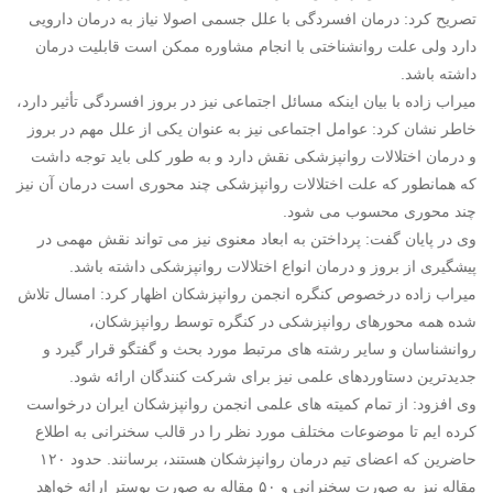
تصریح کرد: درمان افسردگی با علل جسمی اصولا نیاز به درمان دارویی
دارد ولی علت روانشناختی با انجام مشاوره ممکن است قابلیت درمان
داشته باشد.
میراب زاده با بیان اینکه مسائل اجتماعی نیز در بروز افسردگی تأثیر دارد،
خاطر نشان کرد: عوامل اجتماعی نیز به عنوان یکی از علل مهم در بروز
و درمان اختلالات روانپزشکی نقش دارد و به طور کلی باید توجه داشت
که همانطور که علت اختلالات روانپزشکی چند محوری است درمان آن نیز
چند محوری محسوب می شود.
وی در پایان گفت: پرداختن به ابعاد معنوی نیز می تواند نقش مهمی در
پیشگیری از بروز و درمان انواع اختلالات روانپزشکی داشته باشد.
میراب زاده درخصوص کنگره انجمن روانپزشکان اظهار کرد: امسال تلاش
شده همه محورهای روانپزشکی در کنگره توسط روانپزشکان،
روانشناسان و سایر رشته های مرتبط مورد بحث و گفتگو قرار گیرد و
جدیدترین دستاوردهای علمی نیز برای شرکت کنندگان ارائه شود.
وی افزود: از تمام کمیته های علمی انجمن روانپزشکان ایران درخواست
کرده ایم تا موضوعات مختلف مورد نظر را در قالب سخنرانی به اطلاع
حاضرین که اعضای تیم درمان روانپزشکان هستند، برسانند. حدود ۱۲۰
مقاله نیز به صورت سخنرانی و ۵۰ مقاله به صورت پوستر ارائه خواهد