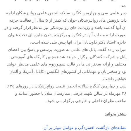
شد.
دبیر علمی سی و چهارمین کنگره سالانه انجمن علمی روانپزشکان ادامه
داد: پژوهش های روانپزشکان جوان که کمتر از ۵ سال از فعالیت حرفه
ای آنها گذشته باشد و رزیدنت های روانپزشکی نیز مدنظرقرار گرفته و در
صورت ارائه مطلب آنها در کنگره و برگزیده شدن جایزه ای تحت عنوان
جایزه ‘استاد دکتر داویدیان’ برای آنها پیش بینی شده است.
میراب زاده گفت: پانل های علمی به صورت پرسش و پاسخ بین اعضای
پانل و شرکت کنندگان برگزار خواهد شد همچنین کارگاه های آموزشی
مختلف و ارائه سخنرانی ها در قالب سمپوزیوم های علمی مدنظر خواهد
بود و سخنرانان و مهمانانی از کشورهای انگلیس، کانادا، آمریکا و آلمان
خواهیم داشت.
سی و چهارمین کنگره سالانه انجمن علمی روانپزشکان در روزهای ۲۵ تا
۲۸ مهرماه در سالن شهید غرضی بیمارستان میلاد با حضور اساتید و
صاحب نظران داخلی و خارجی برگزار می شود.
بیشتر بخوانید
نشانه‌های بازگشت افسردگی و عوامل موثر بر آن