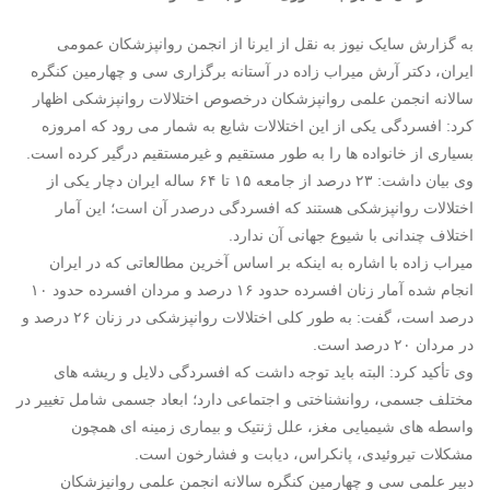
به گزارش سایک نیوز به نقل از ایرنا از انجمن روانپزشکان عمومی
ایران، دکتر آرش میراب زاده در آستانه برگزاری سی و چهارمین کنگره
سالانه انجمن علمی روانپزشکان درخصوص اختلالات روانپزشکی اظهار
کرد: افسردگی یکی از این اختلالات شایع به شمار می رود که امروزه
بسیاری از خانواده ها را به طور مستقیم و غیرمستقیم درگیر کرده است.
وی بیان داشت: ۲۳ درصد از جامعه ۱۵ تا ۶۴ ساله ایران دچار یکی از
اختلالات روانپزشکی هستند که افسردگی درصدر آن است؛ این آمار
اختلاف چندانی با شیوع جهانی آن ندارد.
میراب زاده با اشاره به اینکه بر اساس آخرین مطالعاتی که در ایران
انجام شده آمار زنان افسرده حدود ۱۶ درصد و مردان افسرده حدود ۱۰
درصد است، گفت: به طور کلی اختلالات روانپزشکی در زنان ۲۶ درصد و
در مردان ۲۰ درصد است.
وی تأکید کرد: البته باید توجه داشت که افسردگی دلایل و ریشه های
مختلف جسمی، روانشناختی و اجتماعی دارد؛ ابعاد جسمی شامل تغییر در
واسطه های شیمیایی مغز، علل ژنتیک و بیماری زمینه ای همچون
مشکلات تیروئیدی، پانکراس، دیابت و فشارخون است.
دبیر علمی سی و چهارمین کنگره سالانه انجمن علمی روانپزشکان