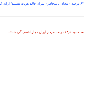
۶۳ درصد «معتادان متجاهر» تهران فاقد هویت هستند/ ارائه کد شناسه الکترونیکی به این افراد
ناوبری
→
حدود ۱۳٫۵ درصد مردم ایران دچار افسردگی هستند
نوشته