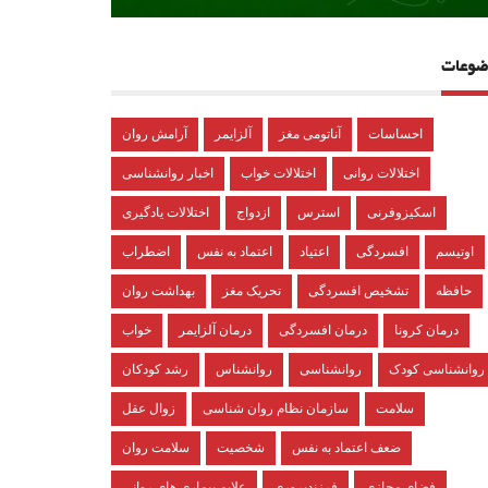
ضوعات
احساسات
آناتومی مغز
آلزایمر
آرامش روان
اختلالات روانی
اختلالات خواب
اخبار روانشناسی
اسکیزوفرنی
استرس
ازدواج
اختلالات یادگیری
اوتیسم
افسردگی
اعتیاد
اعتماد به نفس
اضطراب
حافظه
تشخیص افسردگی
تحریک مغز
بهداشت روان
درمان کرونا
درمان افسردگی
درمان آلزایمر
خواب
روانشناسی کودک
روانشناسی
روانشناس
رشد کودکان
سلامت
سازمان نظام روان شناسی
زوال عقل
ضعف اعتماد به نفس
شخصیت
سلامت روان
فضای مجازی
فرزندپروری
علایم بیماری های روانی