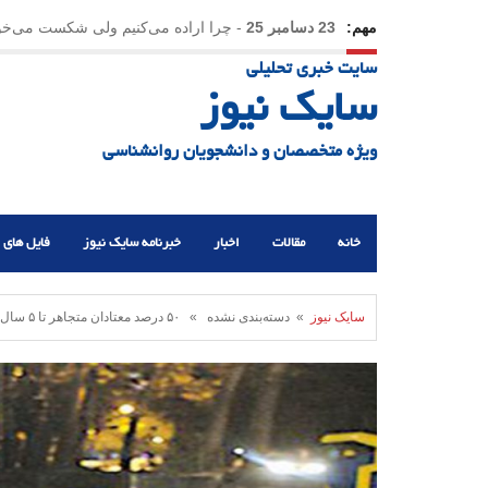
مهم:
23 دسامبر 25
-
چرا اراده می‌کنیم ولی شکست می‌خو
سایت خبری تحلیلی
21 دسامبر 25
-
یلدا؛ نماد تاب‌آوری اجتماعی در روزگا
سایک نیوز
ویژه متخصصان و دانشجویان روانشناسی
خانه
مقالات
اخبار
خبرنامه سایک نیوز
فایل های 
سایک نیوز
» دسته‌بندی نشده » ۵۰ درصد معتادان متجاهر تا ۵ سال بعد از اولین مصرف «کارتن خواب» شده‌اند