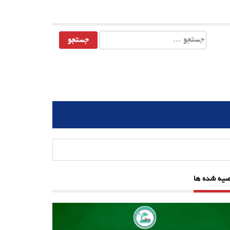
جستجو
برای:
صیه شده ها