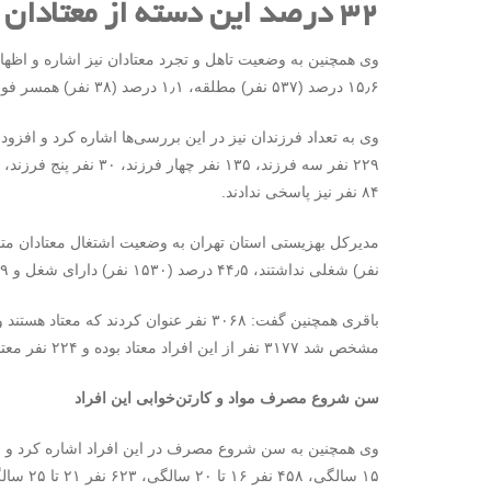
۳۲ درصد این دسته از معتادان متجاهر تهران متاهل هستند
۱۵٫۶ درصد (۵۳۷ نفر) مطلقه، ۱٫۱ درصد (۳۸ نفر) همسر فوت شده بودند که ۲۸٫۸ درصد (۹۹۱ نفر) نیز پاسخی ندادند.
۲۲۹ نفر سه فرزند، ۱۳۵ 
۸۴ نفر نیز پاسخی ندادند.
نفر) شغلی نداشتند، ۴۴٫۵ درصد (۱۵۳۰ نفر) دارای شغل و ۲۰٫۹ درصد (۷۱۸ نفر) پاسخی ندادند.
مشخص شد ۳۱۷۷ نفر از این افراد معتاد بوده و ۲۲۴ نفر معتاد نبودند که این آمارها درستی خوداظهاری ها را تایید می کند.
سن شروع مصرف مواد و کارتن‌خوابی این افراد