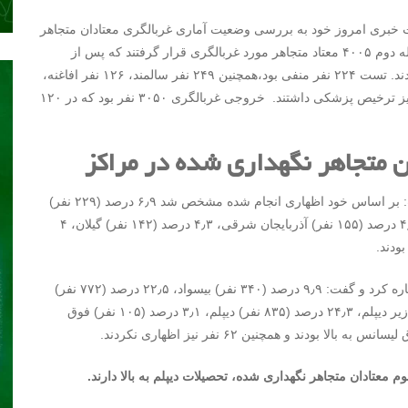
خبری امروز خود به بررسی وضعیت آماری غربالگری معتادان متجاهر
استان تهران پرداخت و گفت: در مرحله اول ۴۰۲۹ و در مرحله دوم ۴۰۰۵ معتاد متجاهر مورد غربالگری قرار گرفتند که پس از
غربالگری مشخص شد از این تعداد ۱۸۴ نفر معتاد متجاهر نبودند. تست ۲۲۴ نفر منفی بود،همچنین ۲۴۹ نفر سالمند، ۱۲۶ نفر افاغنه،
پنج نفر زیر ۱۷ سال، ۳۶ نفر تحت درمان متادون و ۱۸۴ نفر نیز ترخیص پزشکی داشتند. خروجی غربالگری ۳۰۵۰ نفر بود که در ۱۲۰
 متجاهر نگهداری شده در مراکز
وی با اشاره به اینکه ۴۳٫۷ درصد این افراد تهرانی بودند گفت: بر اساس خود اظهاری انجام شده مشخص شد ۶٫۹ درصد (۲۲۹ نفر)
اهل استان لرستان، ۵٫۲ درصد (۱۵۰ نفر) خراسان رضوی، ۴٫۷ درصد (۱۵۵ نفر) آذربایجان شرقی، ۴٫۳ درصد (۱۴۲ نفر) گیلان، ۴
مدیرکل بهزیستی استان تهران به وضعیت سواد این افراد اشاره کرد و گفت: ۹٫۹ درصد (۳۴۰ نفر) بیسواد، ۲۲٫۵ درصد (۷۷۲ نفر)
ابتدایی، ۳۳ درصد (۱۱۳۵ نفر) راهنمایی، ۱٫۶ درصد (۵۴ نفر) زیر دیپلم، ۲۴٫۳ درصد (۸۳۵ نفر) دیپلم، ۳٫۱ درصد (۱۰۵ نفر) فوق
معتادان متجاهر نگهداری شده، تحصیلات دیپلم به بالا دارند.